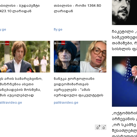
ბილისი - ბუდაპეშტი
თბილისი - რომი 1364.80
423.10 ლარიდან
ლარიდან
ly.ge
fly.ge
ჩაკეტილი 
სამკუთხედ
თამაშები,
სისხლის ფ
ეს არის სამარცხვინო,
ნანუკა ჟორჟოლიანი
მაზრზენია ასეთი
ვიდეომიმართვას
ანცხადების მოსმენა,
ავრცელებს - "ამას
მას აუცილებლად
იურიდიული ფაკულტეტის
ჭირდება საზოგადოების
1-ელი კურსის სტუდენტიც
alitravideo.ge
palitravideo.ge
ათანადო რეაქცია" -
იკითხავს"
რაკლი კობახიძე
„ოქტომბრი
არჩევანის 
„ორ სკამზე
ა
ა
შესაძლებლ
დასრულდეს