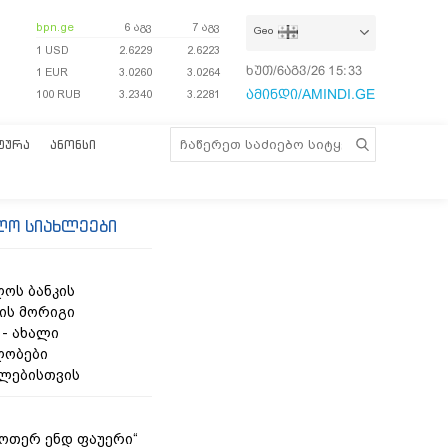
bpn.ge
6 აგვ
7 აგვ
Geo
1 USD
2.6229
2.6223
ხუთ/6აგვ/26
15:33:17
1 EUR
3.0260
3.0264
ამინდი/AMINDI.GE
100 RUB
3.2340
3.2281
ᲢᲣᲠᲐ
ᲐᲜᲝᲜᲡᲘ
ლო სიახლეები
ოს ბანკის
ის მორიგი
 - ახალი
ლობები
ლებისთვის
უოთერ ენდ ფაუერი“