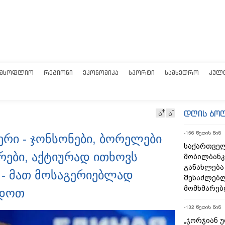
ᲛᲡᲝᲤᲚᲘᲝ
ᲠᲔᲒᲘᲝᲜᲘ
ᲔᲙᲝᲜᲝᲛᲘᲙᲐ
ᲡᲞᲝᲠᲢᲘ
ᲡᲐᲛᲮᲔᲓᲠᲝ
ᲙᲣᲚ
დღის ბო
ა
ა
-156 წუთის წინ
ერი - ჯონსონები, ბორელები
საქართველ
რები, აქტიურად ითხოვს
მობილბანკ
განახლება
 - მათ მოსაგერიებლად
შესაძლებ
მომხმარებ
ადოთ
-132 წუთის წინ
„ჯორჯიან 