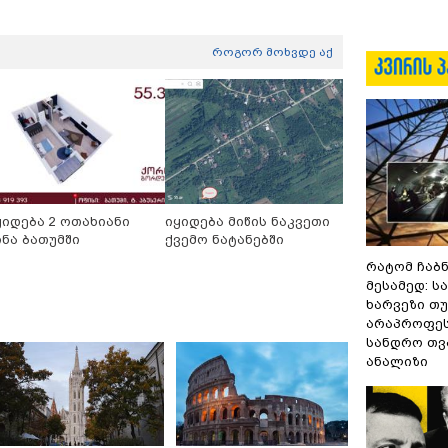
როგორ მოხვდე აქ
ყიდება 2 ოთახიანი
იყიდება მიწის ნაკვეთი
ინა ბათუმში
ქვემო ნატანებში
რატომ ჩაბ
მესამედ: ს
ხარვეზი თუ
არაპროფეს
სანდრო თ
ანალიზი