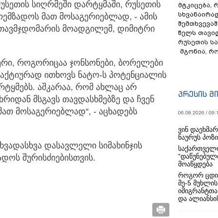
რუსეთის სიღრმეში დარტყმაში, რუსეთის
მტკიცება, 
სხვანაირა
მზადოს მათ მოსაგერიებლად, - ამის
შემთხვევაშ
ს თავმჯდომარის მოადგილემ, დიმიტრი
წელს თავი
რუსეთის ს
მგონია, რ
ერი, როგორიცაა ჯონსონები, ბორელები
 აქტიურად ითხოვს ნატო-ს პოტენციალის
რტყმებს. აშკარაა, რომ ახლაც არ
პრესის მ
რიდან მსგავს თავდასხმებზე და ჩვენ
თ მოსაგერიებლად“, - აცხადებს
06.08.2026 / 09:
ვინ დაეხმა
ნაურუს პოზ
სხვადასხვა დასავლელი სიმახინჯის
საქართველო
“დაწუნებულ
დოს შურისძიებისთვის.
მოაწყდება
როგორ ცდი
მე-5 მუხლის
იმიგრანტთა
და ალიანსის