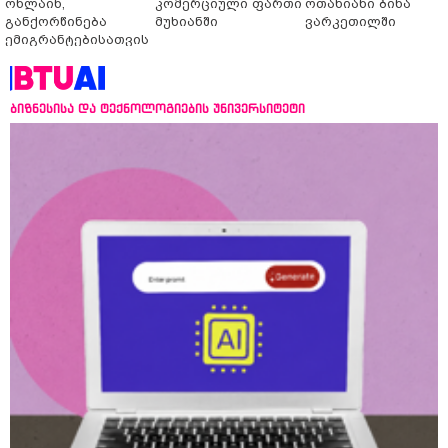
ონლაინ,
კომერციული ფართი
ოთახიანი ბინა
განქორწინება
მუხიანში
ვარკეთილში
ემიგრანტებისათვის
საქართველოში
ჩამოსვლის გარეშე
ბიზნესისა და ტექნოლოგიების უნივერსიტეტი