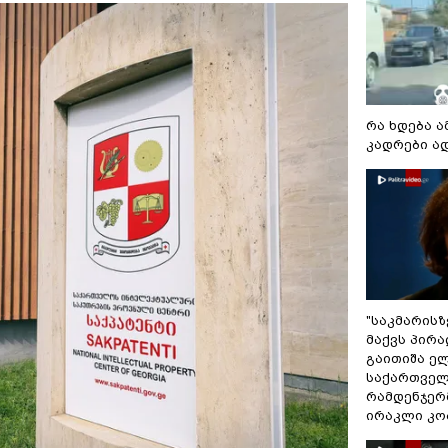
რა ხდება ა
კადრები ა
"საკმარისზ
მაქვს პირა
გაითიშა ე
საქართველ
რამდენჯერმ
ირაკლი კო