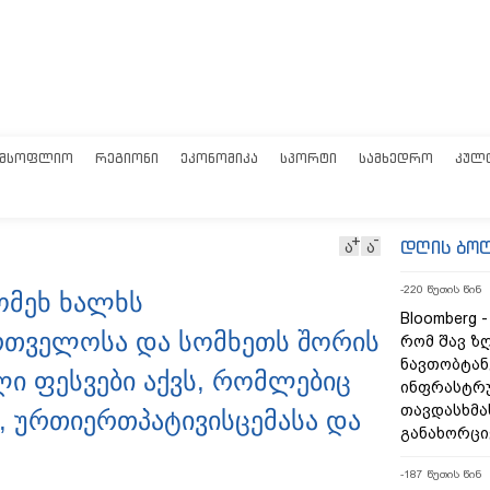
ᲛᲡᲝᲤᲚᲘᲝ
ᲠᲔᲒᲘᲝᲜᲘ
ᲔᲙᲝᲜᲝᲛᲘᲙᲐ
ᲡᲞᲝᲠᲢᲘ
ᲡᲐᲛᲮᲔᲓᲠᲝ
ᲙᲣᲚ
დღის ბო
ა
ა
-220 წუთის წინ
ომეხ ხალხს
Bloomberg 
რთველოსა და სომხეთს შორის
რომ შავ ზ
ნავთობტან
ი ფესვები აქვს, რომლებიც
ინფრასტრ
თავდასხმა
, ურთიერთპატივისცემასა და
განახორც
-187 წუთის წინ