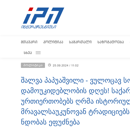
ᲛᲗᲐᲕᲐᲠᲘ
ᲞᲝᲚᲘᲢᲘᲙᲐ
ᲡᲐᲛᲐᲠᲗᲐᲚᲘ
ᲡᲐᲖᲝᲒᲐᲓᲝᲔᲑᲐ
ᲡᲮᲕᲐ
პოლიტიკა
25.09.2024 / 11:02
შალვა პაპუაშვილი - ვულოცავ ს
დამოუკიდებლობის დღეს! საქა
ურთიერთობებს ღრმა ისტორიულ
მრავალსაუკუნოვან ტრადიციებს
ნდობას ეფუძნება