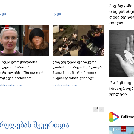
შავ ზღვაში
თავდასხმე
ly.ge
fly.ge
ომში რეკო
მიიღო
ანუკა ჟორჟოლიანი
ვრცელდება ფიზიკური
ვიდეომიმართვას
დაპირისპირების კადრები
ვრცელებს - "მე და ეკას
ბათუმიდან - რა მოხდა
ვრცელი მიმოწერა
ბაგრატიონის ქუჩაზე?
რა შემთხვე
ვქონდა"
alitravideo.ge
palitravideo.ge
ჩამოერთვა
უფლება
ა
ა
კრულებას შეუერთდა