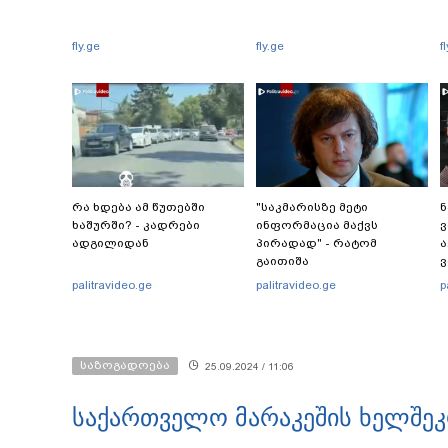
fly.ge
fly.ge
f
რა ხდება ამ წუთებში
"საკმარისზე მეტი
ნ
ხაშურში? - კადრები
ინფორმაცია მაქვს
ადგილიდან
პირადად" - რატომ
ა
გაითიშა
ელექტროენერგია
გ
palitravideo.ge
palitravideo.ge
p
საქართველოს მასშტაბით
რამდენჯერმე: რას ამბობს
ირაკლი კობახიძე?
საზოგადოება
25.09.2024 / 11:06
საქართველო მარაკეშის ხელშე