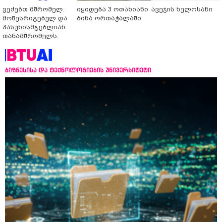
ვეძებთ მშრომელ.
იყიდება 3 ოთახიანი
ავეჯის ხელოსანი
მოწესრიგებულ და
ბინა ორთაჭალაში
პასუხისმგებლიან
თანამშრომელს.
ბიზნესისა და ტექნოლოგიების უნივერსიტეტი