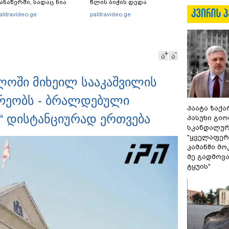
ანაწერში, სადაც ნია
წლის ბიჭის დედა
მნაძე მამას ესაუბრება?
ვიდეოკადრებზე, სადაც
alitravideo.ge
palitravideo.ge
შვილის განწირული
ვედრების ხმა ამოიცნო
ა
ა
ლოში მიხეილ სააკაშვილის
რეობს - ბრალდებული
პაატა ზაქა
“ დისტანციურად ერთვება
პასუხი გიო
სკანდალურ
"ყველაფერი
კამანში მ
მე გადმოვას
ტყუის"