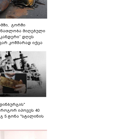
მში, გორში
 ნათლობა მიღებული
სკანდერი“ დღეს
ვარ კოშმარად იქცა
დინბურგის"
 როგორ იპოვეს 40
გ 5 ტონა "სტალინის