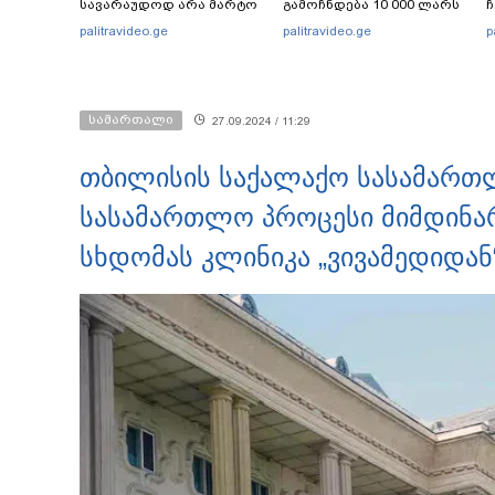
სავარაუდოდ არა მარტო
გამოჩნდება 10 000 ლარს
ჩ
არასრულწლოვანების
ოფიციალურად,
ი
palitravideo.ge
palitravideo.ge
p
ჯგუფი" - რა ინფორმაციას
სახალხოდ გადავცემ" - ეკა
ავრცელებს ადვოკატი?
კუპატაძე განცხადებას
ავრცელებს
სამართალი
27.09.2024 / 11:29
თბილისის საქალაქო სასამართ
სასამართლო პროცესი მიმდინა
სხდომას კლინიკა „ვივამედიდან