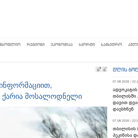
ᲛᲡᲝᲤᲚᲘᲝ
ᲠᲔᲒᲘᲝᲜᲘ
ᲔᲙᲝᲜᲝᲛᲘᲙᲐ
ᲡᲞᲝᲠᲢᲘ
ᲡᲐᲛᲮᲔᲓᲠᲝ
ᲙᲣᲚ
დღის ბო
ა
ა
07.08.2026 / 22:
 ინფორმაციით,
ადვოკატის
ი ქარია მოსალოდნელი
თბილისში 
დავით დვა
დაესხნენ
07.08.2026 / 22:
თბილისის 
პეკინისა დ