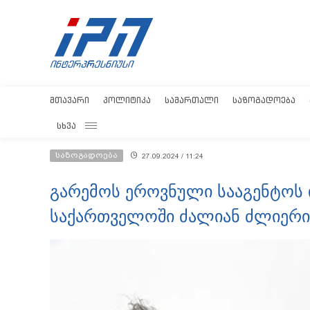
ᲛᲗᲐᲕᲐᲠᲘ
ᲞᲝᲚᲘᲢᲘᲙᲐ
ᲡᲐᲛᲐᲠᲗᲐᲚᲘ
ᲡᲐᲖᲝᲒᲐᲓᲝᲔᲑᲐ
ᲡᲮᲕᲐ
საზოგადოება
27.09.2024 / 11:24
გარემოს ეროვნული სააგენტოს
საქართველოში ძალიან ძლიერ