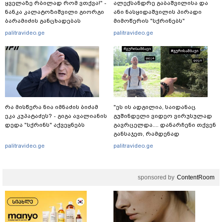
ყვე­ლა­ზე რბი­ლად რომ ვთქვა!" -
ალექსანდრე გაბაშვილისა და
ნანკა კალატოზიშვილი გიორგი
ანი ნასყიდაშვილის პირადი
ბარამიძის განცხადებას
მიმოწერის "სქრინებს"
ეხმაურება
ავრცელებს
palitravideo.ge
palitravideo.ge
რა მისწერა ნია იმნაძის ბიძამ
"ეს ის ადგილია, საიდანაც
ეკა კუპატაძეს? - გიგა ავალიანის
გუშინდელი ვიდეო ვირუსულად
დედა "სქრინს" აქვეყნებს
გავრცელდა.... დანარჩენი თქვენ
განსაჯეთ, რამდენად
შესაძლებელია აქ ადამიანის
palitravideo.ge
palitravideo.ge
გადავარდნა" - რა კადრებს
აქვეყნებს კობა ახალაძე
მლეთიდან, სადაც 12 წლის წინ
sponsored by
ContentRoom
გურამ დადიანიძე გაუჩინარდა?