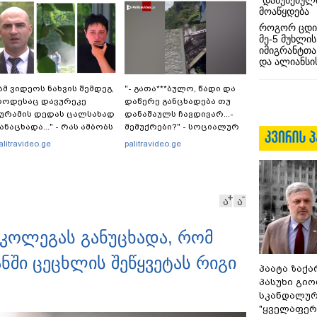
“დაწუნებულ
მოაწყდება
როგორ ცდი
მე-5 მუხლის
იმიგრანტთა
და ალიანსის
ამ ვიდეოს ნახვის შემდეგ,
"- გათა***ბულო, წადი და
როდესაც დავურეკე
დაწერე განცხადება თუ
ურამის დედას ცალსახად
დანაშაულს ჩავდივარ...-
ანაცხადა..." - რას ამბობს
მემუქრები?" - სოციალურ
ადვოკატი ტარიელ
ქსელში სკანდალური
alitravideo.ge
palitravideo.ge
აკაბაძე?
კადრები ვრცელდება
ა
ა
ტ კოლეგას განუცხადა, რომ
ში ცეცხლის შეწყვეტას რიგი
პაატა ზაქა
პასუხი გიო
სკანდალურ
"ყველაფერი