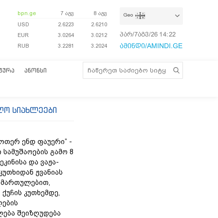
bpn.ge
7 აგვ
8 აგვ
Geo
USD
2.6223
2.6210
პარ/7აგვ/26
14:22:02
EUR
3.0264
3.0212
ამინდი/AMINDI.GE
RUB
3.2281
3.2024
ᲢᲣᲠᲐ
ᲐᲜᲝᲜᲡᲘ
ლო სიახლეები
უოთერ ენდ ფაუერი” -
 სამუშაოების გამო 8
ეკინისა და ვაჟა-
კუთხიდან ჟვანიას
იმართულებით,
 ქუჩის კუთხემდე,
ლების
ება შეიზღუდება