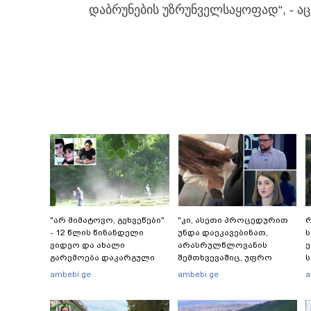
დაბრუნების უზრუნველსაყოფად“, - აც
"არ მიმატოვო, გეხვეწები"
"კი, ასეთი პროცედურით
რ
- 12 წლის წინანდელი
უნდა დაეკავებინათ,
ვიდეო და ახალი
არასრულწლოვანის
გარემოება დაკარგული
შემთხვევაშიც, უფრო
ს
ბიჭის საქმეში: რას ამბობს
მსუბუქი ვარიანტი ძნელი
რ
ambebi.ge
ambebi.ge
a
გურამ დადიანიძის დედა
წარმოსადგენია...
წ
ბუნდოვანია, რატომ
აღსრულდა განჩინება