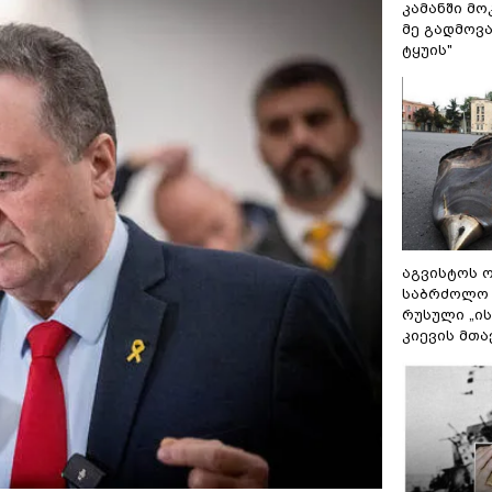
კამანში მ
მე გადმოვას
ტყუის"
აგვისტოს ო
საბრძოლო
რუსული „ი
კიევის მთა