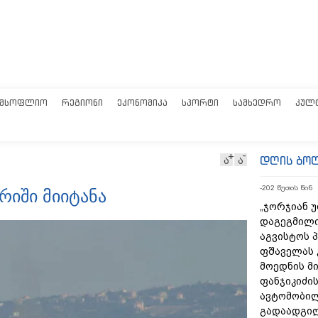
ᲛᲡᲝᲤᲚᲘᲝ
ᲠᲔᲒᲘᲝᲜᲘ
ᲔᲙᲝᲜᲝᲛᲘᲙᲐ
ᲡᲞᲝᲠᲢᲘ
ᲡᲐᲛᲮᲔᲓᲠᲝ
ᲙᲣᲚ
დღის ბო
ა
ა
-202 წუთის წინ
რიში მიიტანა
„ჯორჯიან 
დაგეგმილი
აგვისტოს პ
ფშაველას 
მოედნის მ
ფანჯიკიძის
ავტომობი
გადაადგილ