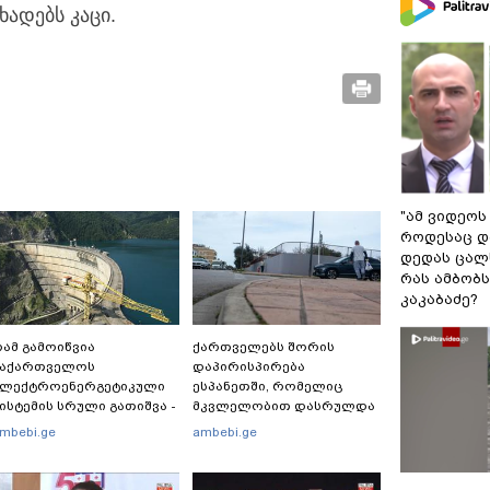
ხადებს კაცი.
"ამ ვიდეოს
როდესაც დ
დედას ცალს
რას ამბობ
კაკაბაძე?
ამ გამოიწვია
ქართველებს შორის
საქართველოს
დაპირისპირება
ელექტროენერგეტიკული
ესპანეთში, რომელიც
ისტემის სრული გათიშვა -
მკვლელობით დასრულდა
ას ამბობს სემეკ-ის
- რას წერს
mbebi.ge
ambebi.ge
ევრი
საერთაშორისო მედია:
"მანქანა დიდი სიჩქარით
შეეჯახა ჟორასა და