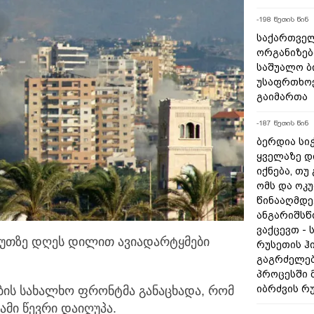
-198 წუთის წინ
საქართველ
ორგანიზებ
საშუალო ბ
უსაფრთხოე
გაიმართა
-187 წუთის წინ
ბერდია სიჭ
ყველაზე დ
იქნება, თუ
ომს და ოკ
წინააღმდე
ანგარიშსწ
ვაქცევთ - 
უთზე დღეს დილით ავიადარტყმები
რუსეთის ჰ
გაგრძელებ
პროცესში 
იბრძვის რ
ბის სახალხო ფრონტმა განაცხადა, რომ
ამი წევრი დაიღუპა.