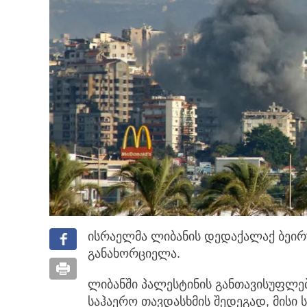
ისრაელმა ლიბანის დედაქალაქ ბეირ
განახორციელა.
ლიბანში პალესტინის განთავისუფლე
საჰაერო თავდასხმის შედეგად, მისი ს