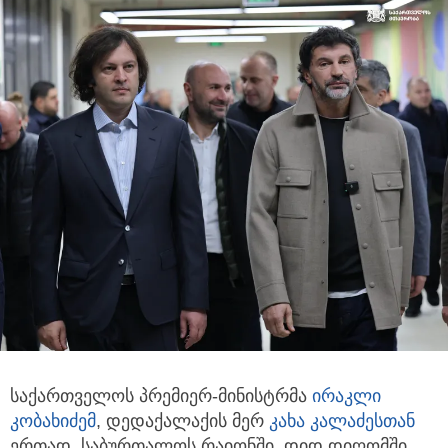
საქართველოს პრემიერ-მინისტრმა
ირაკლი
კობახიძემ
, დედაქალაქის მერ
კახა კალაძესთან
ერთად, საბურთალოს რაიონში,
დიდ დიღომში