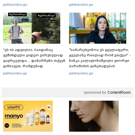
ავრცელებს
palitravideo.ge
palitravideo.ge
"ეს ის ადგილია, საიდანაც
"სა­მარ­ცხვი­ნოა ეს ყვე­ლა­ფე­რი,
გუშინდელი ვიდეო ვირუსულად
ყვე­ლა­ზე რბი­ლად რომ ვთქვა!" -
გავრცელდა.... დანარჩენი თქვენ
ნანკა კალატოზიშვილი გიორგი
განსაჯეთ, რამდენად
ბარამიძის განცხადებას
შესაძლებელია აქ ადამიანის
ეხმაურება
palitravideo.ge
palitravideo.ge
გადავარდნა" - რა კადრებს
აქვეყნებს კობა ახალაძე
მლეთიდან, სადაც 12 წლის წინ
sponsored by
ContentRoom
გურამ დადიანიძე გაუჩინარდა?