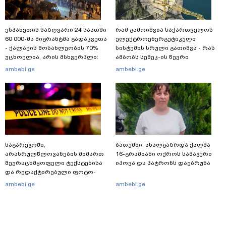
ესპანეთის საზღვარი 24 საათში
რამ გამოიწვია საქართველოს
60 000-მა მიგრანტმა გადაკვეთა
ელექტროენერგეტიკული
- ქალაქის მოსახლეობის 70%
სისტემის სრული გათიშვა - რას
უცხოელია, არის მსხვერპლი:
ამბობს სემეკ-ის წევრი
ბოლო ცნობები სეუტადან,
ambebi.ge
ambebi.ge
სადაც ადგილობრივებს ქუჩაში
გასვლის ეშინიათ
საგარეჯოში,
ბათუმში, ახალგაზრდა ქალმა
არასრულწლოვანების მიმართ
16-გრამიანი ოქროს სამაჯური
შეურაცხმყოფელი ტექსტებისა
იპოვა და პატრონს დაუბრუნა
და რედაქტირებული ფოტო-
ვიდეომასალის გავრცელების
ambebi.ge
ambebi.ge
ფაქტზე, შსს განცხადებას
ავრცელებს