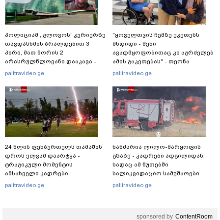
პოლიციამ ,,გლოვოს” კურიერზე
"ყოველთვის ჩემზე უკეთესს
თავდასხმის ბრალდებით 3
მხდიდი - შენი
პირი, მათ შორის 2
ავადმყოფობითაც კი აგრძელებ
არასრულწლოვანი დააკავა -
ამის გაკეთებას" - თეონა
შსს ინფორმაციას ავრცელებს
კონტრიძე მეუღლეს ემოციურ
palitravideo.ge
palitravideo.ge
"პოსტს" უძღვნის
24 წლის ფეხბურთელს თამაშის
ხანძარია ლილო-მარყოფის
დროს ელვამ დაარტყა -
გზაზე - კადრები ადგილიდან,
ტრაგიკული მომენტის
სადაც ამ წუთებში
ამსახველი კადრები
სალიკვიდაციო სამუშაოები
ტაილანდიდან მედიაში
მიმდინარეობს
palitravideo.ge
palitravideo.ge
ვრცელდება
sponsored by
ContentRoom