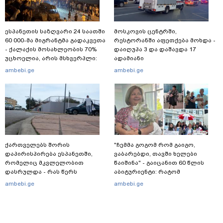
ესპანეთის საზღვარი 24 საათში
მოსკოვის ცენტრში,
60 000-მა მიგრანტმა გადაკვეთა
რესტორანში აფეთქება მოხდა -
- ქალაქის მოსახლეობის 70%
დაიღუპა 3 და დაშავდა 17
უცხოელია, არის მსხვერპლი:
ადამიანი
ბოლო ცნობები სეუტადან,
ambebi.ge
ambebi.ge
სადაც ადგილობრივებს ქუჩაში
გასვლის ეშინიათ
ქართველებს შორის
"ჩემმა გოგომ რომ გაიგო,
დაპირისპირება ესპანეთში,
ვაბარებდი, თავში ხელები
რომელიც მკვლელობით
წაიშინა" - გაიცანით 60 წლის
დასრულდა - რას წერს
აბიტურიენტი: რატომ
საერთაშორისო მედია: "მანქანა
გადაწყვიტა ბაგრატიონთა
ambebi.ge
ambebi.ge
დიდი სიჩქარით შეეჯახა ჟორასა
შთამომავალმა პედაგოგმა
და რაინდის"
გამოცდებზე გასვლა