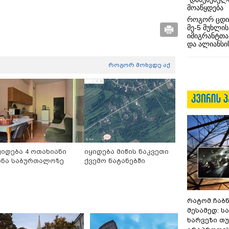
მოაწყდება
როგორ ცდი
მე-5 მუხლის
იმიგრანტთა
და ალიანსის
როგორ მოხვდე აქ
ყიდება 4 ოთახიანი
იყიდება მიწის ნაკვეთი
ინა საბურთალოზე
ქვემო ნატანებში
რატომ ჩაბ
მესამედ: ს
ხარვეზი თუ