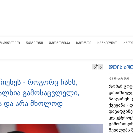
ᲛᲡᲝᲤᲚᲘᲝ
ᲠᲔᲒᲘᲝᲜᲘ
ᲔᲙᲝᲜᲝᲛᲘᲙᲐ
ᲡᲞᲝᲠᲢᲘ
ᲡᲐᲛᲮᲔᲓᲠᲝ
ᲙᲣᲚ
დღის ბო
ა
ა
-63 წუთის წინ
ჩიენეს - როგორც ჩანს,
რომან გოცი
ხალხია გამოსაცვლელი,
დანაშაულე
ჩაატარეს 
ა და არა მხოლოდ
ქვეყანა - 
დავადგინე
ელექტროე
გამორთვის
შეიძლება 