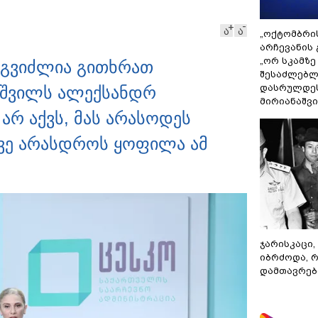
– ნიკო კვარაცხელიას
დედა განცხადებას
ა
ა
ავრცელებს
„ოქტომბრი
არჩევანის 
„ორ სკამზე
შეგვიძლია გითხრათ
შესაძლებლ
დასრულდეს
იშვილს ალექსანდრ
მირიანაშვ
არ აქვს, მას არასოდეს
ავე არასდროს ყოფილა ამ
ჯარისკაცი,
იბრძოდა, 
დამთავრები