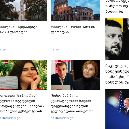
არაპროფეს
სანდრო თ
ანალიზი
ბილისი - ბუდაპეშტი
თბილისი - რომი 1364.80
42.70 ლარიდან
ლარიდან
ly.ge
fly.ge
ჩაკეტილი 
სამკუთხედ
თამაშები,
სისხლის ფ
ა გახდა “სამგორის”
"სისტემამ ნიკო
ეტროში სტუდენტის
კვარაცხელიას საქმის
არდაცვალების მიზეზი -
ფიგურანტები ხელის
ნობილია ექსპერტიზის
გულზე ატარა არაერთი
ასუხი
წელი! ხომ არ იცით
alitravideo.ge
palitravideo.ge
რატომ?! იქნებ იმიტომ
რომ თავად დაუკვეთეს?!“