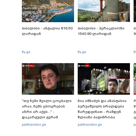
თბილისი - ანტალია 816.50
თბილისი - ჰერაკლიონი
თ
ლარიდან
1540.90 ლარიდან
9
fly.ge
fly.ge
f
"თუ ჩემი შვილი ცოცხალი
ნია იმნაძეს და ანასტასია
რ
არაა, ჩემს ცხოვრებას
ბერუაშვილს ბრალდება
მ
აზრი არ აქვს..." -
წარედგინათ - რამდენ
გ
დაკარგული გურამ
წლიანი პატიმრობა
ც
დადიანიძის დედის
ემუქრებათ
პ
palitravideo.ge
palitravideo.ge
p
ემოციური მიმართვა
არასრულწლოვნებს?