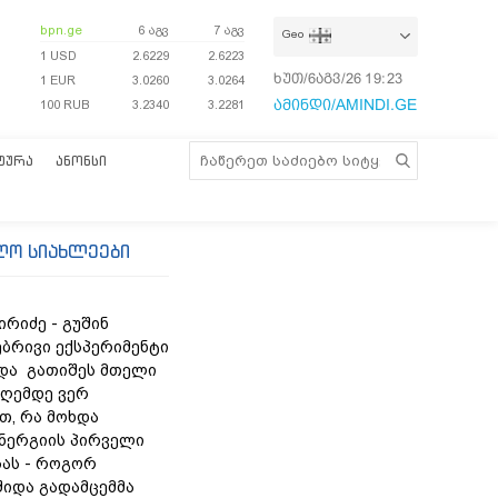
bpn.ge
6 აგვ
7 აგვ
Geo
1 USD
2.6229
2.6223
ხუთ/6აგვ/26
19:23:39
1 EUR
3.0260
3.0264
ამინდი/AMINDI.GE
100 RUB
3.2340
3.2281
ᲢᲣᲠᲐ
ᲐᲜᲝᲜᲡᲘ
ლო სიახლეები
რიძე - გუშინ
ბრივი ექსპერიმენტი
და გათიშეს მთელი
დღემდე ვერ
თ, რა მოხდა
ნერგიის პირველი
ას - როგორ
შიდა გადამცემმა