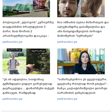
პოლიციამ ,,გლოვოს” კურიერზე
ნია იმნაძის ბებია მიმართვას და
თავდასხმის ბრალდებით 3
ალექსანდრე გაბაშვილისა და
პირი, მათ შორის 2
ანი ნასყიდაშვილის პირადი
არასრულწლოვანი დააკავა -
მიმოწერის "სქრინებს"
შსს ინფორმაციას ავრცელებს
ავრცელებს
palitravideo.ge
palitravideo.ge
"ეს ის ადგილია, საიდანაც
"სა­მარ­ცხვი­ნოა ეს ყვე­ლა­ფე­რი,
გუშინდელი ვიდეო ვირუსულად
ყვე­ლა­ზე რბი­ლად რომ ვთქვა!" -
გავრცელდა.... დანარჩენი თქვენ
ნანკა კალატოზიშვილი გიორგი
განსაჯეთ, რამდენად
ბარამიძის განცხადებას
შესაძლებელია აქ ადამიანის
ეხმაურება
palitravideo.ge
palitravideo.ge
გადავარდნა" - რა კადრებს
აქვეყნებს კობა ახალაძე
მლეთიდან, სადაც 12 წლის წინ