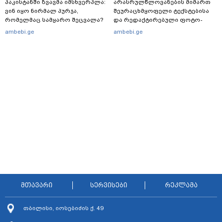
პაკისტანში ზვავმა იმსხვერპლა:
არასრულწლოვანების მიმართ
ვინ იყო ნირმალ პურჯა,
შეურაცხმყოფელი ტექსტებისა
რომელმაც სამყარო შეცვალა?
და რედაქტირებული ფოტო-
ვიდეომასალის გავრცელების
ambebi.ge
ambebi.ge
ფაქტზე, შსს განცხადებას
ავრცელებს
მთავარი
სერვისები
რეკლამა
თბილისი, იოსებიძის ქ. 49