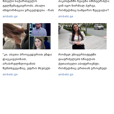
მთელი საქართველო
პაკისტანში ზვავმა იმსხვერპლა:
გულშემატკივრობს, ახალი
ვინ იყო ნირმალ პურჯა,
ინფორმაცია ვრცელდება - რას
რომელმაც სამყარო შეცვალა?
წერს ბიჭუნას დედა?
ambebi.ge
ambebi.ge
"კი, ასეთი პროცედურით უნდა
რომელ უნივერსიტეტში
დაეკავებინათ,
გააგრძელებს სწავლას
არასრულწლოვანის
ქუთაისელი აბიტურიენტი,
შემთხვევაშიც, უფრო მსუბუქი
რომელმაც ერთიან ეროვნულ
ვარიანტი ძნელი
გამოცდებზე, ყველა საგანში
ambebi.ge
ambebi.ge
წარმოსადგენია... ბუნდოვანია,
მაქსიმალური ქულა მიიღო
რატომ აღსრულდა განჩინება
ღამე" - იურისტები