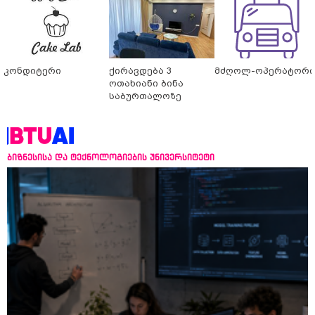
კონდიტერი
ქირავდება 3
მძღოლ-ოპერატორი
ოთახიანი ბინა
საბურთალოზე
ბიზნესისა და ტექნოლოგიების უნივერსიტეტი