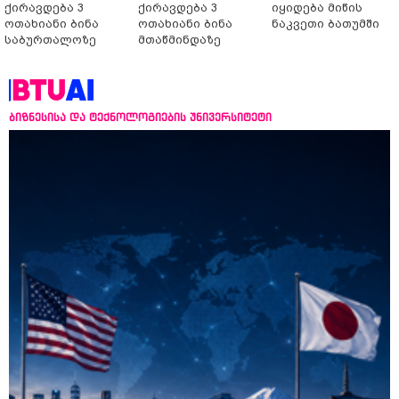
ქირავდება 3
ქირავდება 3
იყიდება მიწის
ოთახიანი ბინა
ოთახიანი ბინა
ნაკვეთი ბათუმში
საბურთალოზე
მთაწმინდაზე
ბიზნესისა და ტექნოლოგიების უნივერსიტეტი