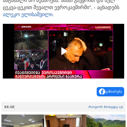
ნატამალი არ მეპარება. ამათ გავყრით და სულ
ცეკვა-ცეკით შევალთ ევროკავშირში", - აცხადებს
ალეკო ელისაშვილი
.
Play
Video
გაზიარება
SS.GE
როგორ მოხვდე აქ