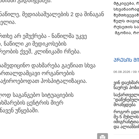
მიანი გადაიყვანეს.
მტკიცება, 
სხვანაირა
ონაწილე, მედიასაშუალების 2 და შინაგან
შემთხვევაშ
წელს თავი
ნელია.
რუსეთის ს
მგონია, რ
თხე არ ემუქრება - ნაწილმა უკვე
, ნაწილი კი მედიკოსების
ობის ქვეშ, კლინიკაში რჩება.
პრესის მ
ამედიცინო დახმარება გაეწიათ სხვა
ამართალდამცავი ორგანოების
06.08.2026 / 09:
საჭიროებოდათ ჰოსპიტალიზაცია.
ვინ დაეხმა
ნაურუს პოზ
ლოდ საგანგებო სიტუაციების
საქართველო
“დაწუნებულ
ხმარების ცენტრის მიერ
მოაწყდება
ავენ უწყებაში.
როგორ ცდი
მე-5 მუხლის
იმიგრანტთა
და ალიანსის