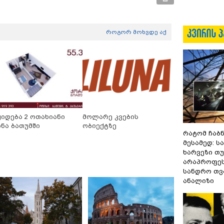
როგორ მოხვდე აქ
ყიდება 2 ოთახიანი
მოლარე კვების
ინა ბათუმში
ობიექტზე
რატომ ჩაბ
მესამედ: ს
ხარვეზი თუ
არაპროფეს
სანდრო თ
ანალიზი