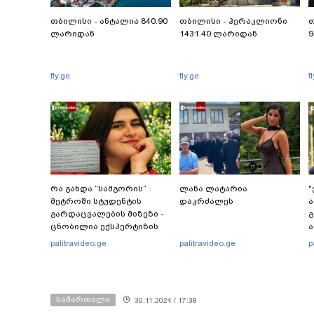
თბილისი - ანტალია 840.90
თბილისი - ჰერაკლიონი
თ
ლარიდან
1431.40 ლარიდან
9
fly.ge
fly.ge
f
რა გახდა “სამგორის”
ლანა ლატარია
"
მეტროში სტუდენტის
დაკრძალეს
ა
გარდაცვალების მიზეზი -
გ
ცნობილია ექსპერტიზის
ა
პასუხი
ს
palitravideo.ge
palitravideo.ge
p
ს
ი
სამართალი
30.11.2024 / 17:38