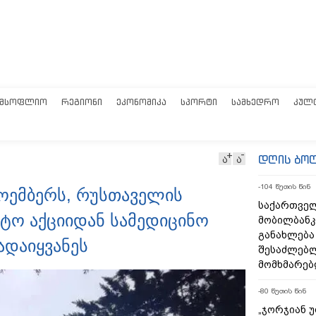
ᲛᲡᲝᲤᲚᲘᲝ
ᲠᲔᲒᲘᲝᲜᲘ
ᲔᲙᲝᲜᲝᲛᲘᲙᲐ
ᲡᲞᲝᲠᲢᲘ
ᲡᲐᲛᲮᲔᲓᲠᲝ
ᲙᲣᲚ
დღის ბო
ა
ა
-104 წუთის წინ
ნოემბერს, რუსთაველის
საქართველ
ტო აქციიდან სამედიცინო
მობილბანკ
განახლება
ადაიყვანეს
შესაძლებ
მომხმარებ
-80 წუთის წინ
„ჯორჯიან 