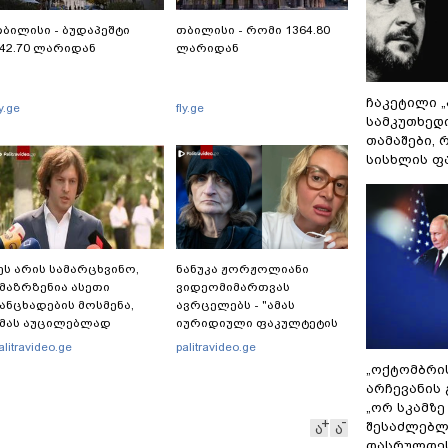
ბილისი - ბუდაპეშტი
თბილისი - რომი 1364.80
42.70 ლარიდან
ლარიდან
ჩაკეტილი 
ly.ge
fly.ge
სამკუთხედ
თამაშები,
სისხლის ფ
ეს არის სამარცხვინო,
ნანუკა ჟორჟოლიანი
მაზრზენია ასეთი
ვიდეომიმართვას
ანცხადების მოსმენა,
ავრცელებს - "ამას
მას აუცილებლად
იურიდიული ფაკულტეტის
ჭირდება საზოგადოების
1-ელი კურსის სტუდენტიც
alitravideo.ge
palitravideo.ge
ათანადო რეაქცია" -
იკითხავს"
„ოქტომბრი
რაკლი კობახიძე
არჩევანის 
„ორ სკამზე
შესაძლებლ
ა
ა
დასრულდეს