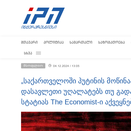
ᲛᲗᲐᲕᲐᲠᲘ
ᲞᲝᲚᲘᲢᲘᲙᲐ
ᲡᲐᲛᲐᲠᲗᲐᲚᲘ
ᲡᲐᲖᲝᲒᲐᲓᲝᲔᲑᲐ
ᲡᲮᲕᲐ
მსოფლიო
04.12.2024 / 13:05
„საქართველოში პუტინის მოწინ
დასავლეთი უღალატებს თუ გადა
სტატიას The Economist-ი აქვეყნე