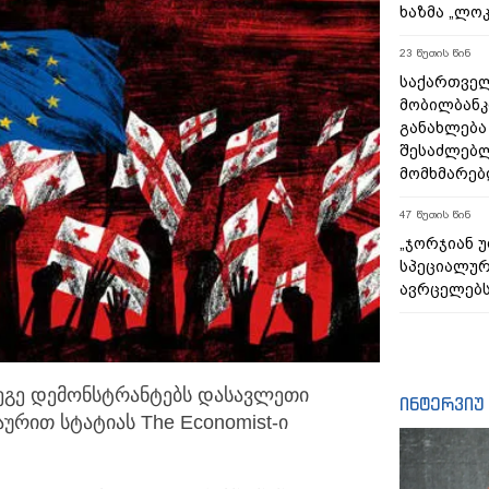
ხაზმა „ლო
23 წუთის წინ
საქართველ
მობილბანკ
განახლება
შესაძლებ
მომხმარებ
47 წუთის წინ
„ჯორჯიან 
სპეციალურ
ავრცელებ
ეგე დემონსტრანტებს დასავლეთი
ინტერვიუ
თაურით სტატიას The Economist-ი