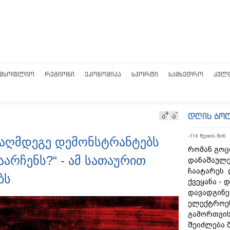
ᲛᲡᲝᲤᲚᲘᲝ
ᲠᲔᲒᲘᲝᲜᲘ
ᲔᲙᲝᲜᲝᲛᲘᲙᲐ
ᲡᲞᲝᲠᲢᲘ
ᲡᲐᲛᲮᲔᲓᲠᲝ
ᲙᲣᲚ
დღის ბო
ა
ა
-114 წუთის წინ
ააღმდეგე დემონსტრანტებს
რომან გოცი
არჩენს?“ - ამ სათაურით
დანაშაულე
ჩაატარეს 
ბს
ქვეყანა - 
დავადგინე
ელექტროე
გამორთვის
შეიძლება 