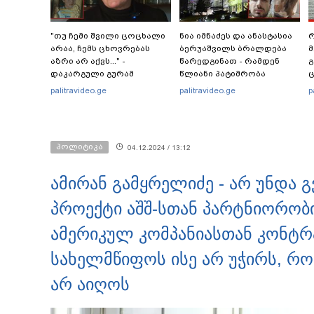
"თუ ჩემი შვილი ცოცხალი
ნია იმნაძეს და ანასტასია
რ
არაა, ჩემს ცხოვრებას
ბერუაშვილს ბრალდება
მ
აზრი არ აქვს..." -
წარედგინათ - რამდენ
გ
დაკარგული გურამ
წლიანი პატიმრობა
ც
დადიანიძის დედის
ემუქრებათ
პ
palitravideo.ge
palitravideo.ge
p
ემოციური მიმართვა
არასრულწლოვნებს?
პოლიტიკა
04.12.2024 / 13:12
ამირან გამყრელიძე - არ უნდა გ
პროექტი აშშ-სთან პარტნიორობის
ამერიკულ კომპანიასთან კონტრა
სახელმწიფოს ისე არ უჭირს, რო
არ აიღოს