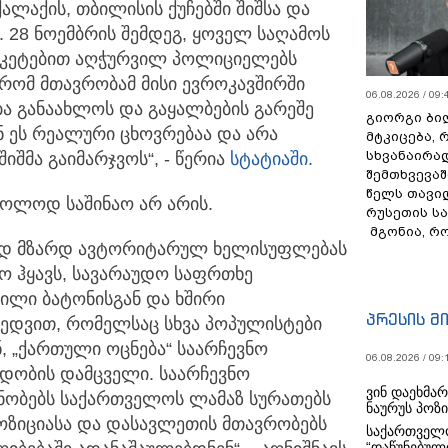
ლაქის, თბილისის ქუჩებში შიშსა და
 28 ნოემბრის შემდეგ, ყოველ საღამოს
ლკეტებით აღჭურვილ პოლიციელებს
 რომ მთავრობამ მისი ევროკავშირში
06.08.2026 / 09:
ა განაახლოს და გაყალბების გარეშე
გიორგი ბილ
ნ ეს რეალური ცხოვრებაა და არა
მტკიცება, 
სხვანაირა
შმა გაიმარჯვოს“, - წერია
სტატიაში.
შემთხვევაშ
წელს თავი
ხოლოდ საშინაო არ არის.
რუსეთის ს
მგონია, რ
ად მზარდ ავტორიტარულ ხელისუფლებას
ო ჰყავს, სავარაუდო საფრთხე
ფილი ბატონისგან და ხშირი
პრესის მ
ხედვით, რომელსაც სხვა პოპულისტები
, „ქართული ოცნება“ საარჩევნო
06.08.2026 / 09:
იდობის დამცველი. საარჩევნო
ვინ დაეხმა
ენობებს საქართველოს ლამაზ სურათებს
ნაურუს პოზ
ოზიციასა და დასავლეთის მთავრობებს
საქართველო
“დაწუნებულ