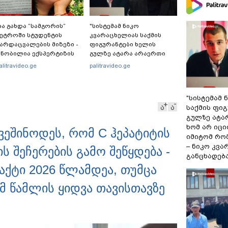
ა გახდა “სამგორის”
"სისტემამ ნიკო
ეტროში სტუდენტის
კვარაცხელიას საქმის
არდაცვალების მიზეზი -
ფიგურანტები ხელის
ნობილია ექსპერტიზის
გულზე ატარა არაერთი
ასუხი
წელი! ხომ არ იცით
alitravideo.ge
palitravideo.ge
რატომ?! იქნებ იმიტომ
რომ თავად დაუკვეთეს?!“
– ნიკო კვარაცხელიას
"სისტემამ 
დედა განცხადებას
ა
ა
საქმის ფი
ავრცელებს
გულზე ატა
ხომ არ იცი
ვეშინოდეს, რომ C ჰეპატიტის
იმიტომ რომ
– ნიკო კვ
 შეჩერების გამო შეწყდება -
განცხადებ
ქტი 2026 წლამდეა, თუმცა
მ წამლის ყიდვა თავისთავზე