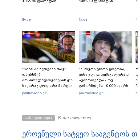
1085.80 ლარიდან
1458.10 ლარიდან
1
fly.ge
fly.ge
f
"Soos! ამ წუთებში თავს
"იპოვონ ერთი გოგონა,
რ
დაესხნენ
ვისაც გიგა სექსუალურად
დ
არასრულწლოვანების და
ავიწროებდა - თუ
სავარაუდოდ არა მარტო
გამოჩნდება 10 000 ლარს
ჩ
არასრულწლოვანების
ოფიციალურად,
ი
palitravideo.ge
palitravideo.ge
p
ჯგუფი" - რა ინფორმაციას
სახალხოდ გადავცემ" - ეკა
ავრცელებს ადვოკატი?
კუპატაძე განცხადებას
ავრცელებს
საზოგადოება
07.12.2024 / 12:20
ეროვნული სატყეო სააგენტოს თ