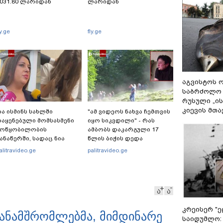
031.80 ლარიდან
ლარიდან
ly.ge
fly.ge
აგვისტოს ო
საბრძოლო
რუსული „ი
კიევის მთა
ა ისმინს სახლში
"ამ ვიდეოს ნახვა ჩემთვის
აყენებული მომსასმენი
იყო სიკვდილი" - რას
მოწყობილობის
ამბობს დაკარგული 17
ანაწერში, სადაც ნია
წლის ბიჭის დედა
მნაძე მამას ესაუბრება?
ვიდეოკადრებზე, სადაც
alitravideo.ge
palitravideo.ge
შვილის განწირული
ვედრების ხმა ამოიცნო
ა
ა
კრეისერ "ე
ანამშრომლებმა, მიმდინარე
საიდუმლო: