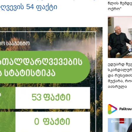
წლის შემდე
ვევის 54 ფაქტი
ოქრო"
ედუარდ შე
სკანდალურ
და რუსეთი
მუქარა, რო
აასრულა