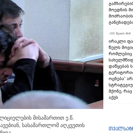
გამზირების
მოედნის მ
მოძრაობის
განცხადებ
-105 წუთის წინ
ირაკლი ფა
წელს მოვი
რომლებიც
სახელმწიფ
დაწყებას 
ტერიტორია
ოცნება” ა
სტრატეგიუ
მქონე, რა
აქვს
იციელების მისამართით ე.წ.
ვებიან,
სასამართლომ აღკვეთის
თვალსაზ
არდა.