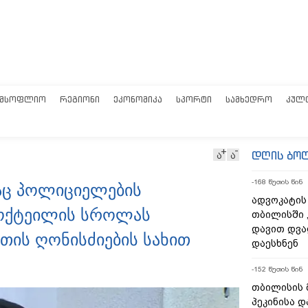
ᲛᲡᲝᲤᲚᲘᲝ
ᲠᲔᲒᲘᲝᲜᲘ
ᲔᲙᲝᲜᲝᲛᲘᲙᲐ
ᲡᲞᲝᲠᲢᲘ
ᲡᲐᲛᲮᲔᲓᲠᲝ
ᲙᲣᲚ
დღის ბო
ა
ა
-168 წუთის წინ
აც პოლიციელების
ადვოკატის
კოქტეილის სროლას
თბილისში 
დავით დვა
თის ღონისძიების სახით
დაესხნენ
-152 წუთის წინ
თბილისის 
პეკინისა დ