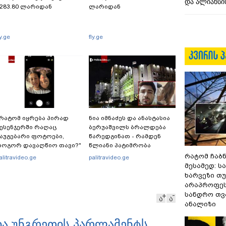
და ალიანსის
283.80 ლარიდან
ლარიდან
ly.ge
fly.ge
რატომ იყრება პირად
ნია იმნაძეს და ანასტასია
ესენჯერში რაღაც
ბერუაშვილს ბრალდება
აუგებარი ფოტოები,
წარედგინათ - რამდენ
როგორ დავაღწიო თავი?"
წლიანი პატიმრობა
 შესაძლებელია თუ არა ამ
ემუქრებათ
რატომ ჩაბ
alitravideo.ge
palitravideo.ge
უნქციის წაშლა?
არასრულწლოვნებს?
მესამედ: ს
ხარვეზი თუ
არაპროფეს
სანდრო თ
ა
ა
ანალიზი
ია უნგრეთის პარლამენტს