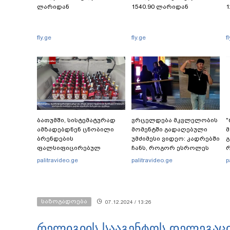
ლარიდან
1540.90 ლარიდან
1
fly.ge
fly.ge
f
ბათუმში, სისტემატურად
ვრცელდება მკვლელობის
"
ამზადებდნენ ცნობილი
მომენტში გადაღებული
მ
ბრენდების
უმძიმესი ვიდეო: კადრებში
გ
ფალსიფიცირებულ
ჩანს, როგორ ესროლეს
ვისკისა და სხვა
ცნობილ "ტიკტოკერს"
-
palitravideo.ge
palitravideo.ge
p
ალკოჰოლურ სასმელებს -
ლაივის დროს - რას
ფ
რა დეტალებს ასაჯაროებს
ამბობს მომხდარზე
ფინანსთა სამინისტროს
მექსიკის პოლიცია
საგამოძიებო სამსახური?
საზოგადოება
07.12.2024 / 13:26
რელიგიის სააგენტოს დელეგაც