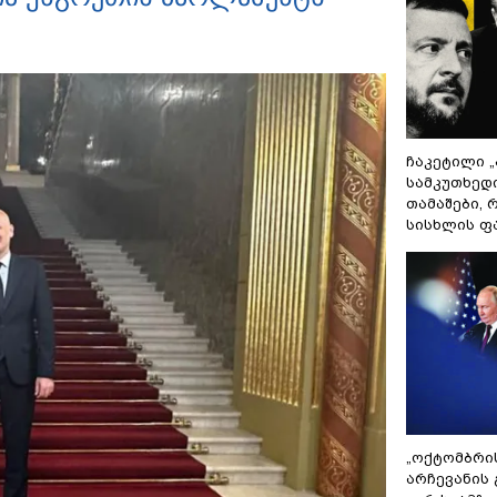
ჩაკეტილი 
სამკუთხედ
თამაშები,
სისხლის ფ
„ოქტომბრი
არჩევანის 