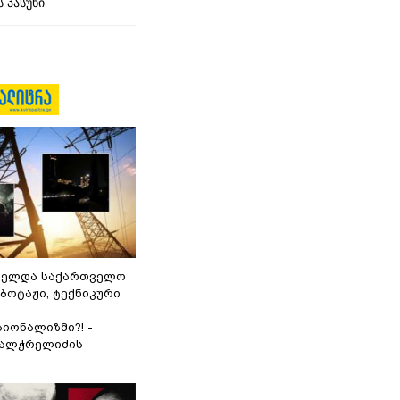
 პასუხი
ნელდა საქართველო
აბოტაჟი, ტექნიკური
იონალიზმი?! -
ვალჭრელიძის