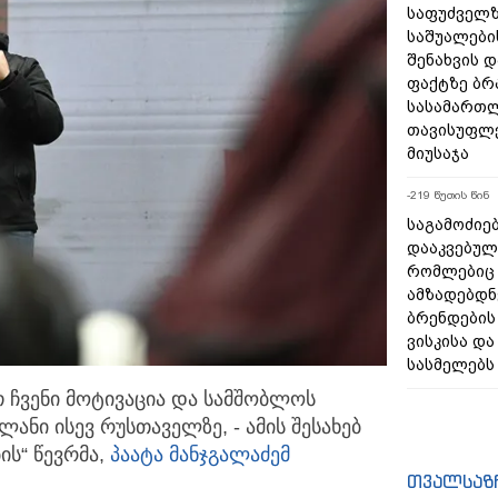
საფუძველზ
საშუალების
შენახვის 
ფაქტზე ბ
სასამართ
თავისუფლე
მიუსაჯა
-219 წუთის წინ
საგამოძიებ
დააკვებული
რომლებიც 
ამზადებდნ
ბრენდები
ვისკისა დ
სასმელებს
 ჩვენი მოტივაცია და სამშობლოს
ელანი ისევ რუსთაველზე,
- ამის შესახებ
ის“ წევრმა,
პაატა მანჯგალაძემ
თვალსაზ