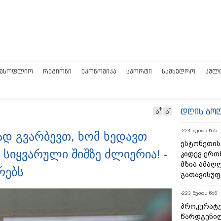
ᲛᲡᲝᲤᲚᲘᲝ
ᲠᲔᲒᲘᲝᲜᲘ
ᲔᲙᲝᲜᲝᲛᲘᲙᲐ
ᲡᲞᲝᲠᲢᲘ
ᲡᲐᲛᲮᲔᲓᲠᲝ
ᲙᲣᲚ
დღის ბო
ა
ა
-224 წუთის წინ
ად გვარბევთ, ხომ ხედავთ
ესტონეთის 
 სიყვარული შიშზე ძლიერია! -
კიდევ ერთ
მზია ამა
რებს
გათავისუ
-223 წუთის წინ
პროკურატუ
წარდგენილ