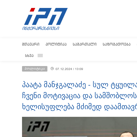
ᲛᲗᲐᲕᲐᲠᲘ
ᲞᲝᲚᲘᲢᲘᲙᲐ
ᲡᲐᲛᲐᲠᲗᲐᲚᲘ
ᲡᲐᲖᲝᲒᲐᲓᲝᲔᲑᲐ
ᲡᲮᲕᲐ
პოლიტიკა
07.12.2024 / 13:09
პაატა მანჯგალაძე - სულ ტყუილ
ჩვენი მოტივაცია და სამშობლოს
ხელისუფლება მძიმედ დაამთავ