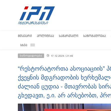
ᲛᲗᲐᲕᲐᲠᲘ
ᲞᲝᲚᲘᲢᲘᲙᲐ
ᲡᲐᲛᲐᲠᲗᲐᲚᲘ
ᲡᲐᲖᲝᲒᲐᲓᲝᲔᲑᲐ
ᲡᲮᲕᲐ
საზოგადოება
17.12.2024 / 21:49
“რესტორატორთა ასოციაციის” პრ
ქვეყნის მდგრადობის ხერხემალი,
ძალიან ცუდია - მთავრობას სირა
გხედავთ, ე.ი. არ არსებობთ, პ