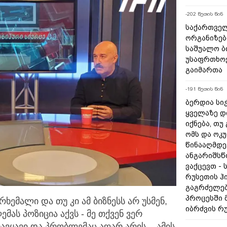
-202 წუთის წინ
საქართველ
ორგანიზებ
საშუალო ბ
უსაფრთხოე
გაიმართა
-191 წუთის წინ
ბერდია სიჭ
ყველაზე დ
იქნება, თუ
ომს და ოკ
წინააღმდე
ანგარიშსწ
ვაქცევთ - 
რუსეთის ჰ
გაგრძელებ
პროცესში 
რხემალი და თუ კი ამ ბიზნესს არ უსმენ,
იბრძვის რ
ლემას
პოზიცია აქვს - მე თქვენ ვერ
ჩავყავი და პრობლემაც აღარ არის, - ამის