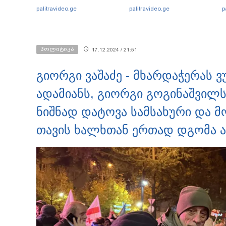
"მარშრუტკის" მძღოლს"
palitravideo.ge
palitravideo.ge
p
კ
პოლიტიკა
17.12.2024 / 21:51
გიორგი ვაშაძე - მხარდაჭერას 
ადამიანს, გიორგი გოგინაშვილ
ნიშნად დატოვა სამსახური და მ
თავის ხალხთან ერთად დგომა 