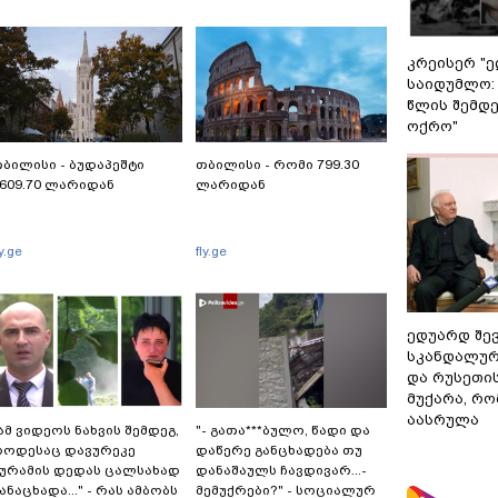
კრეისერ "ე
საიდუმლო:
წლის შემდე
ოქრო"
ბილისი - ბუდაპეშტი
თბილისი - რომი 799.30
609.70 ლარიდან
ლარიდან
ly.ge
fly.ge
ედუარდ შე
სკანდალურ
და რუსეთი
მუქარა, რო
აასრულა
ამ ვიდეოს ნახვის შემდეგ,
"- გათა***ბულო, წადი და
როდესაც დავურეკე
დაწერე განცხადება თუ
ურამის დედას ცალსახად
დანაშაულს ჩავდივარ...-
ანაცხადა..." - რას ამბობს
მემუქრები?" - სოციალურ