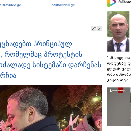
ადვოკატი ტარიელ
ქსელში სკანდალური
alitravideo.ge
palitravideo.ge
აკაბაძე?
კადრები ვრცელდება
ა
ა
ვუცხადებთ პრინციპულ
ს, რომელმაც პროტესტის
"ამ ვიდეოს
ოძალადე სისტემაში დარჩენას
როდესაც დ
დედას ცალს
არჩია
რას ამბობ
კაკაბაძე?