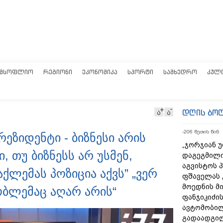
ᲛᲡᲝᲤᲚᲘᲝ
ᲠᲔᲒᲘᲝᲜᲘ
ᲔᲙᲝᲜᲝᲛᲘᲙᲐ
ᲡᲞᲝᲠᲢᲘ
ᲡᲐᲛᲮᲔᲓᲠᲝ
ᲙᲣᲚ
დღის ბო
ა
ა
-206 წუთის წინ
ეზიდენტი - ბიზნესი არის
„ჯორჯიან 
 თუ ბიზნესს არ უსმენ,
დაგეგმილი
აგვისტოს პ
ქლემას პოზიცია აქვს” „ვერ
ფშაველას 
მოედნის მ
რობლემაც აღარ არის“
ფანჯიკიძის
ავტომობი
გადაადგილ