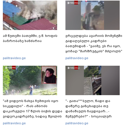
ამ წუთეში ბათუმში, ე.წ. ხოფის
ვრცელდება ავარიის მომენტში
ბაზრობაზე ხანძარია
გადაღებული კადრები
ბათუმიდან - "ვაიმე, ეს რა იყო,
ყოჩაღ "მარშრუტკის" მძღოლს"
palitravideo.ge
palitravideo.ge
"ამ ვიდეოს ნახვა ჩემთვის იყო
"- გათა***ბულო, წადი და
სიკვდილი" - რას ამბობს
დაწერე განცხადება თუ
დაკარგული 17 წლის ბიჭის დედა
დანაშაულს ჩავდივარ...-
ვიდეოკადრებზე, სადაც შვილის
მემუქრები?" - სოციალურ
განწირული ვედრების ხმა
ქსელში სკანდალური კადრები
palitravideo.ge
palitravideo.ge
ამოიცნო
ვრცელდება