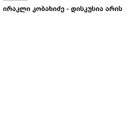
ირაკლი კობახიძე - დისკუსია არის
ერთადერთი გზა იმისთვის, რომ
ერთად დავიცვათ ეროვნული
ინტერესები, ჩვენი მხრიდან
კვლავაც შემიძლია დავაფიქსირო
ღიაობა ნებისმიერ ფორმატში
დისკუსიისთვის