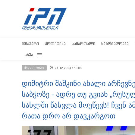
ᲛᲗᲐᲕᲐᲠᲘ
ᲞᲝᲚᲘᲢᲘᲙᲐ
ᲡᲐᲛᲐᲠᲗᲐᲚᲘ
ᲡᲐᲖᲝᲒᲐᲓᲝᲔᲑᲐ
ᲡᲮᲕᲐ
პოლიტიკა
24.12.2024 / 13:04
დიმიტრი შაშკინი ახალი არჩევნე
საბჭოზე - ადრე თუ გვიან „რუსუ
სახლში წასვლა მოუწევს! ჩვენ ა
რათა დრო არ დავკარგოთ