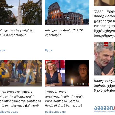
"უკვე 5 წე
მძიმე პირო
გავუძელი წ
ორმხრივ ლ
ბილისი - ბუდაპეშტი
თბილისი - რომი 712.70
შეურაცხყოფ
403.00 ლარიდან
ლარიდან
სააკაშვილ
ly.ge
fly.ge
ზაალ ლატა
პირის, ექვ
შეთავაზება
ვტომობილი ქვეითს
"უნდათ, რომ
აეჯახა - ვრცელდება
გაგვაბედნიერონ - დენი
ემაძრწუნებელი კადრები
რომ ჩაქრება, ცუდია,
ერაბ კოსტავას ქუჩიდან
მაგრამ რომ მოვა, ხომ
გაგვეხარდება“ -
alitravideo.ge
palitravideo.ge
"Palitranews"-ს პირდეპირ