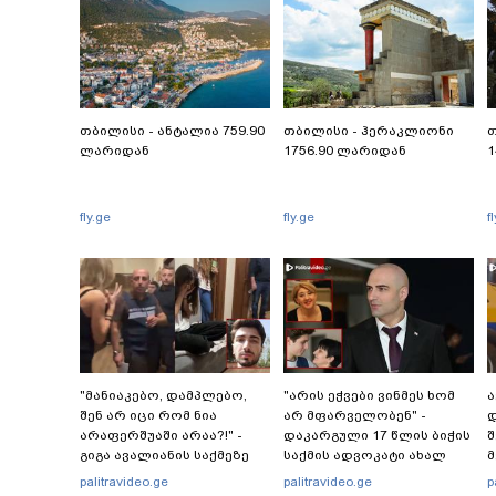
თბილისი - ანტალია 759.90
თბილისი - ჰერაკლიონი
თ
ლარიდან
1756.90 ლარიდან
1
fly.ge
fly.ge
f
"მანიაკებო, დამპლებო,
"არის ეჭვები ვინმეს ხომ
ა
შენ არ იცი რომ ნია
არ მფარველობენ" -
დ
არაფერშუაში არაა?!" -
დაკარგული 17 წლის ბიჭის
შ
გიგა ავალიანის საქმეზე
საქმის ადვოკატი ახალ
მ
ნია იმნაძეს აკავებენ
გარემოებებზე საუბრობს
palitravideo.ge
palitravideo.ge
p