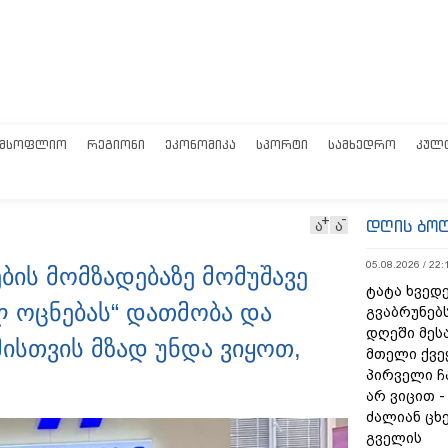
ᲛᲡᲝᲤᲚᲘᲝ
ᲠᲔᲒᲘᲝᲜᲘ
ᲔᲙᲝᲜᲝᲛᲘᲙᲐ
ᲡᲞᲝᲠᲢᲘ
ᲡᲐᲛᲮᲔᲓᲠᲝ
ᲙᲣᲚ
დღის ბო
ა
ა
05.08.2026 / 22:
ბის მომზადებაზე მომუშავე
ტატა ხვედე
ლ ოცნებას“ დათმობა და
გვაბრუნებს
დღეში მეს
მისთვის მზად უნდა ვიყოთ,
მთელი ქვე
პირველი ჩ
არ ვიცით 
ძალიან ცხ
გველის