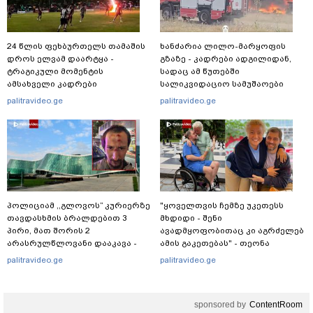
24 წლის ფეხბურთელს თამაშის
ხანძარია ლილო-მარყოფის
დროს ელვამ დაარტყა -
გზაზე - კადრები ადგილიდან,
ტრაგიკული მომენტის
სადაც ამ წუთებში
ამსახველი კადრები
სალიკვიდაციო სამუშაოები
ტაილანდიდან მედიაში
მიმდინარეობს
palitravideo.ge
palitravideo.ge
ვრცელდება
პოლიციამ ,,გლოვოს” კურიერზე
"ყოველთვის ჩემზე უკეთესს
თავდასხმის ბრალდებით 3
მხდიდი - შენი
პირი, მათ შორის 2
ავადმყოფობითაც კი აგრძელებ
არასრულწლოვანი დააკავა -
ამის გაკეთებას" - თეონა
შსს ინფორმაციას ავრცელებს
კონტრიძე მეუღლეს ემოციურ
palitravideo.ge
palitravideo.ge
"პოსტს" უძღვნის
sponsored by
ContentRoom