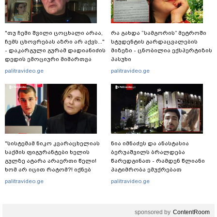
"თუ ჩემი შვილი ცოცხალი არაა,
რა გახდა “სამგორის” მეტროში
ჩემს ცხოვრებას აზრი არ აქვს..."
სტუდენტის გარდაცვალების
- დაკარგული გურამ დადიანიძის
მიზეზი - ცნობილია ექსპერტიზის
დედის ემოციური მიმართვა
პასუხი
palitravideo.ge
palitravideo.ge
"სისტემამ ნიკო კვარაცხელიას
ნია იმნაძეს და ანასტასია
საქმის ფიგურანტები ხელის
ბერუაშვილს ბრალდება
გულზე ატარა არაერთი წელი!
წარედგინათ - რამდენ წლიანი
ხომ არ იცით რატომ?! იქნებ
პატიმრობა ემუქრებათ
იმიტომ რომ თავად
არასრულწლოვნებს?
palitravideo.ge
palitravideo.ge
დაუკვეთეს?!“ – ნიკო
კვარაცხელიას დედა
განცხადებას ავრცელებს
sponsored by
ContentRoom