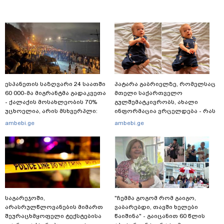
ესპანეთის საზღვარი 24 საათში
პატარა გაბრიელზე, რომელსაც
60 000-მა მიგრანტმა გადაკვეთა
მთელი საქართველო
- ქალაქის მოსახლეობის 70%
გულშემატკივრობს, ახალი
უცხოელია, არის მსხვერპლი:
ინფორმაცია ვრცელდება - რას
ბოლო ცნობები სეუტადან,
წერს ბიჭუნას დედა?
ambebi.ge
ambebi.ge
სადაც ადგილობრივებს ქუჩაში
გასვლის ეშინიათ
საგარეჯოში,
"ჩემმა გოგომ რომ გაიგო,
არასრულწლოვანების მიმართ
ვაბარებდი, თავში ხელები
შეურაცხმყოფელი ტექსტებისა
წაიშინა" - გაიცანით 60 წლის