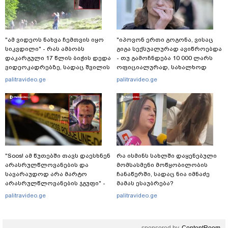
"ამ ვიდეოს ნახვა ჩემთვის იყო
"იპოვონ ერთი გოგონა, ვისაც
სიკვდილი" - რას ამბობს
გიგა სექსუალურად ავიწროებდა
დაკარგული 17 წლის ბიჭის დედა
- თუ გამოჩნდება 10 000 ლარს
ვიდეოკადრებზე, სადაც შვილის
ოფიციალურად, სახალხოდ
განწირული ვედრების ხმა
გადავცემ" - ეკა კუპატაძე
palitravideo.ge
palitravideo.ge
ამოიცნო
განცხადებას ავრცელებს
"Soos! ამ წუთებში თავს დაესხნენ
რა ისმინს სახლში დაყენებული
არასრულწლოვანების და
მომსასმენი მოწყობილობის
სავარაუდოდ არა მარტო
ჩანაწერში, სადაც ნია იმნაძე
არასრულწლოვანების ჯგუფი" -
მამას ესაუბრება?
რა ინფორმაციას ავრცელებს
palitravideo.ge
palitravideo.ge
ადვოკატი?