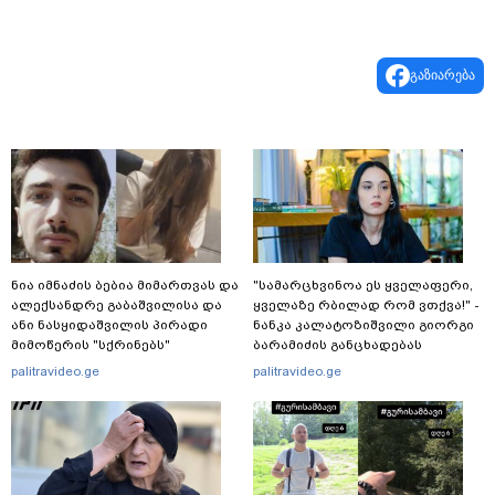
გაზიარება
ნია იმნაძის ბებია მიმართვას და
"სა­მარ­ცხვი­ნოა ეს ყვე­ლა­ფე­რი,
ალექსანდრე გაბაშვილისა და
ყვე­ლა­ზე რბი­ლად რომ ვთქვა!" -
ანი ნასყიდაშვილის პირადი
ნანკა კალატოზიშვილი გიორგი
მიმოწერის "სქრინებს"
ბარამიძის განცხადებას
ავრცელებს
ეხმაურება
palitravideo.ge
palitravideo.ge