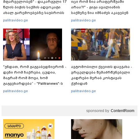
მფარველობენ" - დაკარგული 17
იცი რომ ნია არაფერშუაში
წლის ბიჭის საქმის ადვოკატი
არაა?!" - გიგა ავალიანის
ახალ გარემოებებზე საუბრობს
საქმეზე ნია იმნაძეს აკავებენ
palitravideo.ge
palitravideo.ge
"უნდათ, რომ გაგვაბედნიერონ -
ავტომობილი ქვეითს დაეჯახა -
დენი რომ ჩაქრება, ცუდია,
ვრცელდება შემაძრწუნებელი
მაგრამ რომ მოვა, ხომ
კადრები მერაბ კოსტავას
გაგვეხარდება“ - "Palitranews"-ს
ქუჩიდან
პირდეპირ ეთერში გია
palitravideo.ge
palitravideo.ge
ხუხაშვილი სანთლის შუქით
ჩაერთო
sponsored by
ContentRoom