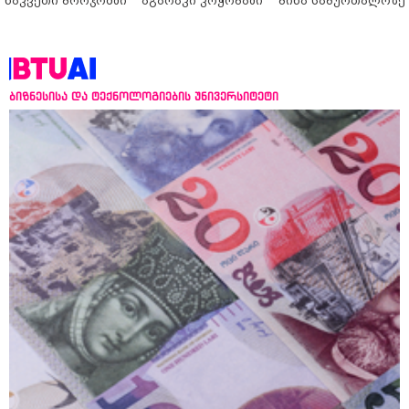
ნაკვეთი ბორჯომში
აგარაკი კოჭობაში
ბინა საბურთალოზე
ბიზნესისა და ტექნოლოგიების უნივერსიტეტი