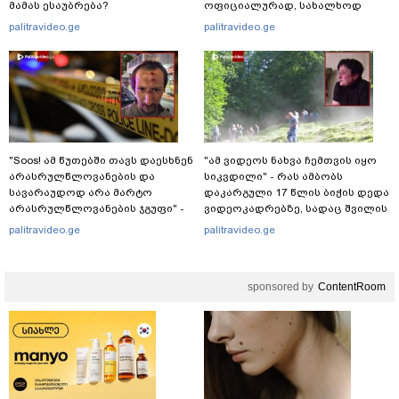
მამას ესაუბრება?
ოფიციალურად, სახალხოდ
გადავცემ" - ეკა კუპატაძე
palitravideo.ge
palitravideo.ge
განცხადებას ავრცელებს
"Soos! ამ წუთებში თავს დაესხნენ
"ამ ვიდეოს ნახვა ჩემთვის იყო
არასრულწლოვანების და
სიკვდილი" - რას ამბობს
სავარაუდოდ არა მარტო
დაკარგული 17 წლის ბიჭის დედა
არასრულწლოვანების ჯგუფი" -
ვიდეოკადრებზე, სადაც შვილის
რა ინფორმაციას ავრცელებს
განწირული ვედრების ხმა
palitravideo.ge
palitravideo.ge
ადვოკატი?
ამოიცნო
sponsored by
ContentRoom