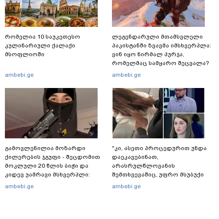
რომელია 10 საუკეთესო
ლეგენდარული მთამსვლელი
კულინარიული ქალაქი
პაკისტანში ზვავმა იმსხვერპლა:
მსოფლიოში
ვინ იყო ნირმალ პურჯა,
რომელმაც სამყარო შეცვალა?
ambebi.ge
ambebi.ge
გამოვლენილია მოზარდი
"კი, ასეთი პროცედურით უნდა
ქილერების ჯგუფი - შეცდომით
დაეკავებინათ,
მოკლული 20 წლის ბიჭი და
არასრულწლოვანის
კიდევ უამრავი მსხვერპლი:
შემთხვევაშიც, უფრო მსუბუქი
რომელ ქვეყნამდე მივიდა
ვარიანტი ძნელი
ambebi.ge
ambebi.ge
კვალი მასშტაბური
წარმოსადგენია... ბუნდოვანია,
სპეცოპერაციის შემდეგ
რატომ აღსრულდა განჩინება
ღამე" - იურისტები