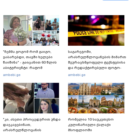
"ჩემმა გოგომ რომ გაიგო,
საგარეჯოში,
ვაბარებდი, თავში ხელები
არასრულწლოვანების მიმართ
წაიშინა" - გაიცანით 60 წლის
შეურაცხმყოფელი ტექსტებისა
აბიტურიენტი: რატომ
და რედაქტირებული ფოტო-
გადაწყვიტა ბაგრატიონთა
ვიდეომასალის გავრცელების
ambebi.ge
ambebi.ge
შთამომავალმა პედაგოგმა
ფაქტზე, შსს განცხადებას
გამოცდებზე გასვლა
ავრცელებს
"კი, ასეთი პროცედურით უნდა
რომელია 10 საუკეთესო
დაეკავებინათ,
კულინარიული ქალაქი
არასრულწლოვანის
მსოფლიოში