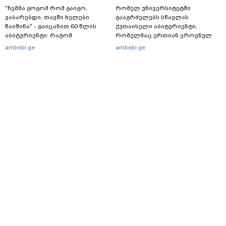
"ჩემმა გოგომ რომ გაიგო,
რომელ უნივერსიტეტში
ვაბარებდი, თავში ხელები
გააგრძელებს სწავლას
წაიშინა" - გაიცანით 60 წლის
ქუთაისელი აბიტურიენტი,
აბიტურიენტი: რატომ
რომელმაც ერთიან ეროვნულ
გადაწყვიტა ბაგრატიონთა
გამოცდებზე, ყველა საგანში
ambebi.ge
ambebi.ge
შთამომავალმა პედაგოგმა
მაქსიმალური ქულა მიიღო
გამოცდებზე გასვლა
მთავარი
სერვისები
რეკლამა