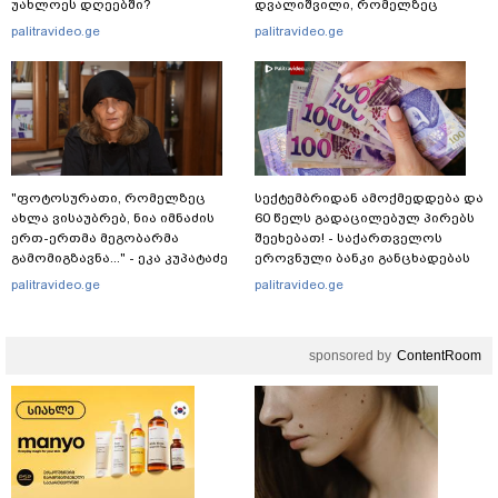
უახლოეს დღეებში?
დვალიშვილი, რომელზეც
არასრულწლოვანებმა
palitravideo.ge
palitravideo.ge
ფიზიკურად იძალადეს?
"ფოტოსურათი, რომელზეც
სექტემბრიდან ამოქმედდება და
ახლა ვისაუბრებ, ნია იმნაძის
60 წელს გადაცილებულ პირებს
ერთ-ერთმა მეგობარმა
შეეხებათ! - საქართველოს
გამომიგზავნა..." - ეკა კუპატაძე
ეროვნული ბანკი განცხადებას
ავრცელებს
palitravideo.ge
palitravideo.ge
sponsored by
ContentRoom