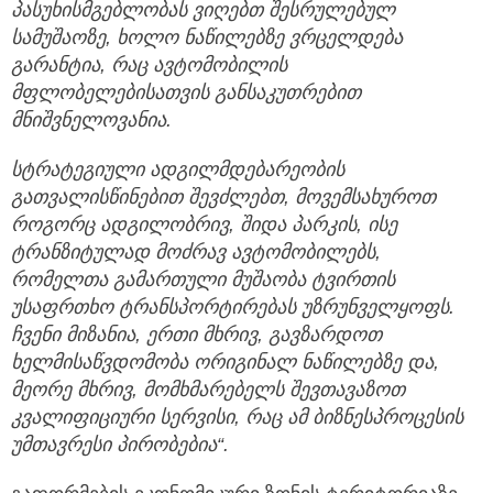
პასუხისმგებლობას
ვიღებთ
შესრულებულ
სამუშაოზე,
ხოლო
ნაწილებზე
ვრცელდება
გარანტია,
რაც
ავტომობილის
მფლობელებისათვის
განსაკუთრებით
მნიშვნელოვანია.
სტრატეგიული
ადგილმდებარეობის
გათვალისწინებით
შევძლებთ,
მოვემსახუროთ
როგორც
ადგილობრივ,
შიდა
პარკის,
ისე
ტრანზიტულად
მოძრავ
ავტომობილებს,
რომელთა
გამართული
მუშაობა
ტვირთის
უსაფრთხო
ტრანსპორტირებას
უზრუნველყოფს.
ჩვენი
მიზანია,
ერთი
მხრივ,
გავზარდოთ
ხელმისაწვდომობა
ორიგინალ
ნაწილებზე
და,
მეორე
მხრივ,
მომხმარებელს
შევთავაზოთ
კვალიფიციური
სერვისი,
რაც
ამ
ბიზნესპროცესის
უმთავრესი
პირობებია“.