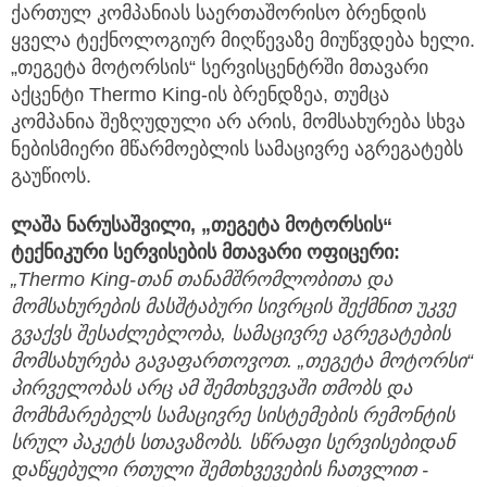
ქართულ კომპანიას საერთაშორისო ბრენდის
ყველა ტექნოლოგიურ მიღწევაზე მიუწვდება ხელი.
„თეგეტა მოტორსის“ სერვისცენტრში მთავარი
აქცენტი Thermo King-ის ბრენდზეა, თუმცა
კომპანია შეზღუდული არ არის, მომსახურება სხვა
ნებისმიერი მწარმოებლის სამაცივრე აგრეგატებს
გაუწიოს.
ლაშა
ნარუსაშვილი, „
თეგეტა
მოტორსის“
ტექნიკური
სერვისების
მთავარი
ოფიცერი:
„Thermo King-
თან
თანამშრომლობითა
და
მომსახურების
მასშტაბური
სივრცის
შექმნით
უკვე
გვაქვს
შესაძლებლობა,
სამაცივრე
აგრეგატების
მომსახურება
გავაფართოვოთ. „
თეგეტა
მოტორსი“
პირველობას
არც
ამ
შემთხვევაში
თმობს
და
მომხმარებელს
სამაცივრე
სისტემების
რემონტის
სრულ
პაკეტს
სთავაზობს.
სწრაფი
სერვისებიდან
დაწყებული
რთული
შემთხვევების
ჩათვლით -