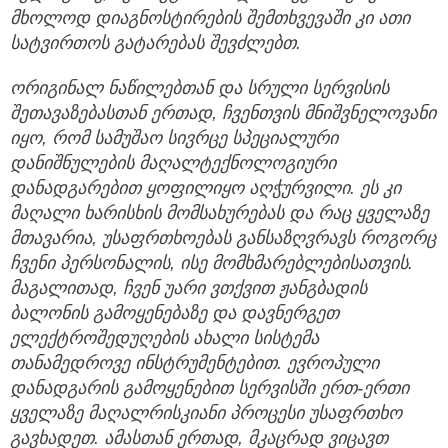
მხოლოდ
დიაგნოსტირების
შემთხვევაში
კი
ათი
სატვირთოს
გატარებას
შევძლებთ.
ორიგინალ
ნაწილებთან
და
სრული
სერვისის
შეთავაზებასთან
ერთად,
ჩვენთვის
მნიშვნელოვანი
იყო,
რომ
სამუშაო
სივრცე
სპეციალური
დანიშნულების
მაღალტექნოლოგიური
დანადგარებით
ყოფილიყო
აღჭურვილი.
ეს
კი
მაღალი
ხარისხის
მომსახურებას
და
რაც
ყველაზე
მთავარია,
უსაფრთხოებას
განსაზღვრავს
როგორც
ჩვენი
პერსონალის,
ისე
მომხმარებლებისათვის.
მაგალითად,
ჩვენ
უარი
ვთქვით
ჟანგბადის
ბალონის
გამოყენებაზე
და
დავნერგეთ
ელექტროშედუღების
ახალი
სისტემა
თანამედროვე
ინსტრუმენტებით.
ევროპული
დანადგარის
გამოყენებით
სერვისში
ერთ-
ერთი
ყველაზე
მაღალრისკიანი
პროცესი
უსაფრთხო
გავხადეთ.
ამასთან
ერთად,
მკაცრად
ვიცავთ