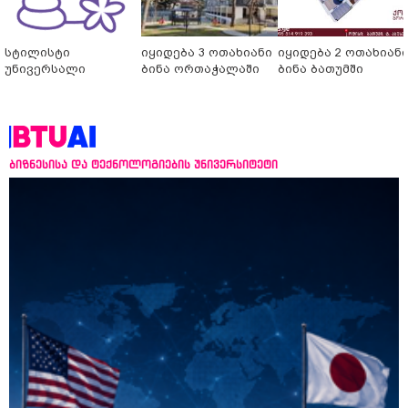
სტილისტი
იყიდება 3 ოთახიანი
იყიდება 2 ოთახიან
უნივერსალი
ბინა ორთაჭალაში
ბინა ბათუმში
ბიზნესისა და ტექნოლოგიების უნივერსიტეტი