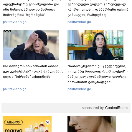
ალექსანდრე გაბაშვილისა და
გუშინდელი ვიდეო ვირუსულად
ანი ნასყიდაშვილის პირადი
გავრცელდა.... დანარჩენი თქვენ
მიმოწერის "სქრინებს"
განსაჯეთ, რამდენად
ავრცელებს
შესაძლებელია აქ ადამიანის
palitravideo.ge
palitravideo.ge
გადავარდნა" - რა კადრებს
აქვეყნებს კობა ახალაძე
მლეთიდან, სადაც 12 წლის წინ
გურამ დადიანიძე გაუჩინარდა?
რა მისწერა ნია იმნაძის ბიძამ
"სა­მარ­ცხვი­ნოა ეს ყვე­ლა­ფე­რი,
ეკა კუპატაძეს? - გიგა ავალიანის
ყვე­ლა­ზე რბი­ლად რომ ვთქვა!" -
დედა "სქრინს" აქვეყნებს
ნანკა კალატოზიშვილი გიორგი
ბარამიძის განცხადებას
ეხმაურება
palitravideo.ge
palitravideo.ge
sponsored by
ContentRoom