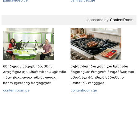
palitravideo.ge
palitravideo.ge
გაუჩინარებული გურამ
დადიანიძის საქმის შესახებ?
sponsored by
ContentRoom
მწერების ნაკბენები, მზის
ოქროსფერი კანი და წვნიანი
ალერგია და ამბროზიის სეზონი
შიგთავსი: როგორ მოვამზადოთ
- ალერგოლოგ-იმუნოლოგი
სწორად პრემიუმ ხარისხის
ნინო ლომიძე ზაფხულის
სოსისი - რჩევები
ალერგიებზე
„შეფმაისტერის“
contentroom.ge
contentroom.ge
ტექნოლოგისგან