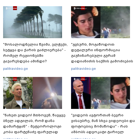
"მოსალოდნელია წვიმა, ელ­ჭე­ქი,
"გვსურს, მოგაწოდოთ
სე­ტყვა და ქა­რის გაძ­ლი­ე­რე­ბა" -
დეტალური ინფორმაცია
რომელ რეგიონებში
გაუჩინარებული გურამ
გაუარესდება ამინდი?
დადიანიძის საქმის გამოძიების
შესახებ" - შსს განცხადებას
palitravideo.ge
palitravideo.ge
ავრცელებს
"ნახეთ ვიდეო! მთხოვენ, წავყვე
"ვიდეოს ავტორთან ბევრი
ბნელ ადგილას, რომ დანა
ვისაუბრე, მან სხვა ვიდეოები და
დამარტყან" - მეტეოროლოგი
ფოტოებიც მომაწოდა" - რას
კობა ფარტენაძე ფარულად
ამბობს ადვოკატი ტარიელ
გადაღებულ კადრებს აქვეყნებს
კაკაბაძე 12 წლის წინ