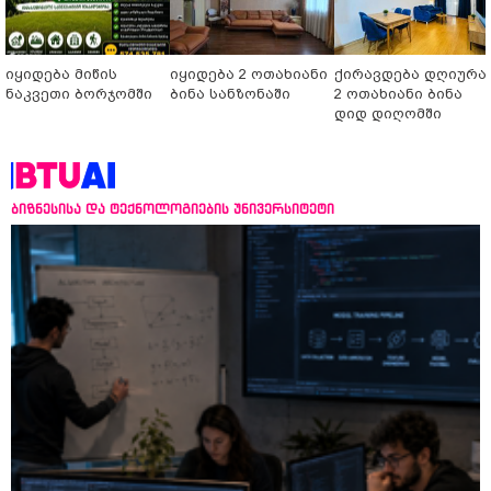
იყიდება მიწის
იყიდება 2 ოთახიანი
ქირავდება დღიურა
ნაკვეთი ბორჯომში
ბინა სანზონაში
2 ოთახიანი ბინა
დიდ დიღომში
ბიზნესისა და ტექნოლოგიების უნივერსიტეტი