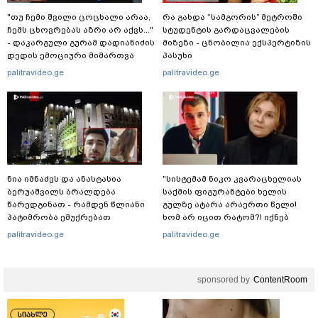
"თუ ჩემი შვილი ცოცხალი არაა,
რა გახდა “სამგორის” მეტროში
ჩემს ცხოვრებას აზრი არ აქვს..."
სტუდენტის გარდაცვალების
- დაკარგული გურამ დადიანიძის
მიზეზი - ცნობილია ექსპერტიზის
დედის ემოციური მიმართვა
პასუხი
palitravideo.ge
palitravideo.ge
ნია იმნაძეს და ანასტასია
"სისტემამ ნიკო კვარაცხელიას
ბერუაშვილს ბრალდება
საქმის ფიგურანტები ხელის
წარედგინათ - რამდენ წლიანი
გულზე ატარა არაერთი წელი!
პატიმრობა ემუქრებათ
ხომ არ იცით რატომ?! იქნებ
არასრულწლოვნებს?
იმიტომ რომ თავად
palitravideo.ge
palitravideo.ge
დაუკვეთეს?!“ – ნიკო
კვარაცხელიას დედა
განცხადებას ავრცელებს
sponsored by
ContentRoom