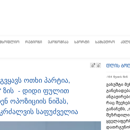
ᲛᲡᲝᲤᲚᲘᲝ
ᲠᲔᲒᲘᲝᲜᲘ
ᲔᲙᲝᲜᲝᲛᲘᲙᲐ
ᲡᲞᲝᲠᲢᲘ
ᲡᲐᲛᲮᲔᲓᲠᲝ
ᲙᲣᲚ
დღის ბო
ა
ა
-164 წუთის წინ
გვყავს ოთხი პარტია,
ვახუშტი მე
“ ზის - დიდი ფულით
განცხადებ
ანგაჟირები
ენ ოპოზიციის ნიშას,
რაც შეეხებ
განაჩენს, 
აკრძალვის საფუძველია
შეზრდილი
ყველაფერს
დათრგუნო