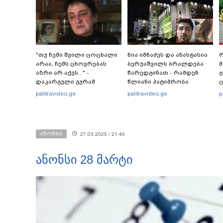
"თუ ჩემი შვილი ცოცხალი
ნია იმნაძეს და ანასტასია
რ
არაა, ჩემს ცხოვრებას
ბერუაშვილს ბრალდება
მ
აზრი არ აქვს..." -
წარედგინათ - რამდენ
გ
დაკარგული გურამ
წლიანი პატიმრობა
ც
დადიანიძის დედის
ემუქრებათ
პ
palitravideo.ge
palitravideo.ge
p
ემოციური მიმართვა
არასრულწლოვნებს?
ანონსი
27.03.2025 / 21:40
ანონსი 28 მარტი