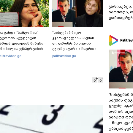
ჯარისკაცი,
იბრძოდა, 
დამთავრები
ა გახდა “სამგორის”
"სისტემამ ნიკო
ეტროში სტუდენტის
კვარაცხელიას საქმის
არდაცვალების მიზეზი -
ფიგურანტები ხელის
ნობილია ექსპერტიზის
გულზე ატარა არაერთი
ასუხი
წელი! ხომ არ იცით
alitravideo.ge
palitravideo.ge
რატომ?! იქნებ იმიტომ
რომ თავად დაუკვეთეს?!“
– ნიკო კვარაცხელიას
დედა განცხადებას
ა
ა
ავრცელებს
"სისტემამ 
საქმის ფი
გულზე ატა
ხომ არ იცი
იმიტომ რომ
– ნიკო კვ
განცხადებ