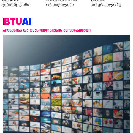
ტაბახმელაში
ორთაჭალაში
საბურთალოზე
ბიზნესისა და ტექნოლოგიების უნივერსიტეტი