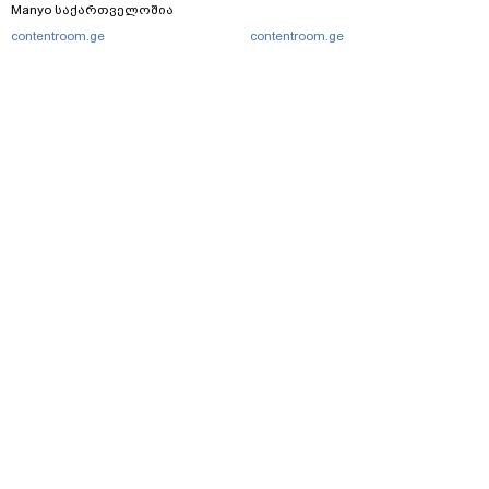
Manyo საქართველოშია
contentroom.ge
contentroom.ge
მთავარი
სერვისები
რეკლამა
თბილისი, იოსებიძის ქ. 49
(+995 32) 2 38 78 00