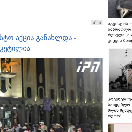
შვილის განწირული
ვედრების ხმა ამოიცნო
ა
ა
აგვისტოს ო
საბრძოლო
რუსული „ი
სტო აქცია განახლდა -
კიევის მთა
აკეტილია
კრეისერ "ე
საიდუმლო:
წლის შემდე
ოქრო"