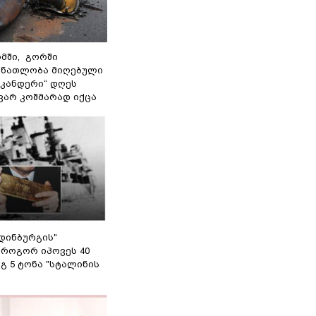
მში, გორში
 ნათლობა მიღებული
სკანდერი“ დღეს
ვარ კოშმარად იქცა
დინბურგის"
 როგორ იპოვეს 40
გ 5 ტონა "სტალინის