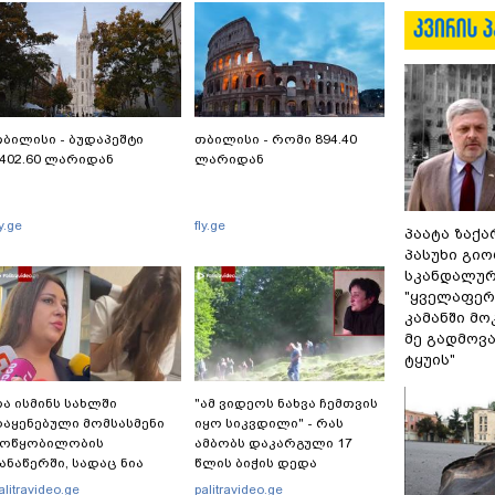
ბილისი - ბუდაპეშტი
თბილისი - რომი 894.40
402.60 ლარიდან
ლარიდან
ly.ge
fly.ge
პაატა ზაქა
პასუხი გიო
სკანდალურ
"ყველაფერი
კამანში მ
მე გადმოვას
ტყუის"
ა ისმინს სახლში
"ამ ვიდეოს ნახვა ჩემთვის
აყენებული მომსასმენი
იყო სიკვდილი" - რას
მოწყობილობის
ამბობს დაკარგული 17
ანაწერში, სადაც ნია
წლის ბიჭის დედა
მნაძე მამას ესაუბრება?
ვიდეოკადრებზე, სადაც
alitravideo.ge
palitravideo.ge