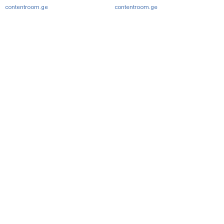
contentroom.ge
contentroom.ge
მთავარი
სერვისები
რეკლამა
თბილისი, იოსებიძის ქ. 49
(+995 32) 2 38 78 00
ipnnews@ipn.ge