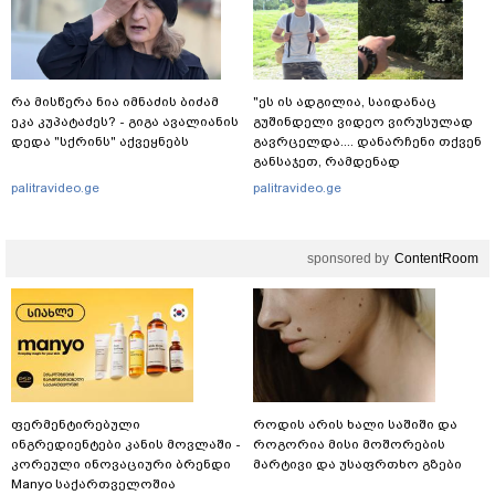
რა მისწერა ნია იმნაძის ბიძამ
"ეს ის ადგილია, საიდანაც
ეკა კუპატაძეს? - გიგა ავალიანის
გუშინდელი ვიდეო ვირუსულად
დედა "სქრინს" აქვეყნებს
გავრცელდა.... დანარჩენი თქვენ
განსაჯეთ, რამდენად
შესაძლებელია აქ ადამიანის
palitravideo.ge
palitravideo.ge
გადავარდნა" - რა კადრებს
აქვეყნებს კობა ახალაძე
მლეთიდან, სადაც 12 წლის წინ
sponsored by
ContentRoom
გურამ დადიანიძე გაუჩინარდა?
ფერმენტირებული
როდის არის ხალი საშიში და
ინგრედიენტები კანის მოვლაში -
როგორია მისი მოშორების
კორეული ინოვაციური ბრენდი
მარტივი და უსაფრთხო გზები
Manyo საქართველოშია