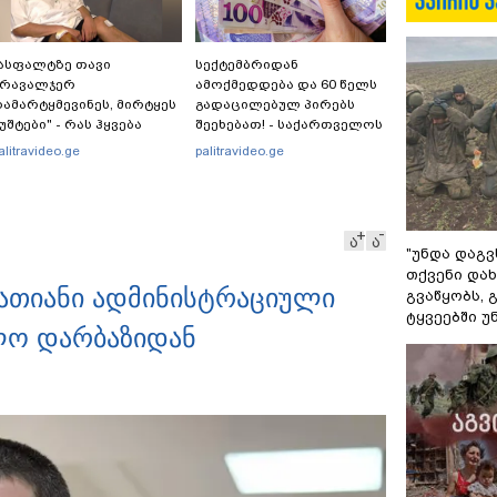
ასფალტზე თავი
სექტემბრიდან
მრავალჯერ
ამოქმედდება და 60 წელს
ამარტყმევინეს, მირტყეს
გადაცილებულ პირებს
უშტები" - რას ჰყვება
შეეხებათ! - საქართველოს
ავით დვალიშვილი,
ეროვნული ბანკი
alitravideo.ge
palitravideo.ge
რომელზეც
განცხადებას ავრცელებს
არასრულწლოვანებმა
იზიკურად იძალადეს?
ა
ა
"უნდა დაგვ
თქვენი დახ
აათიანი ადმინისტრაციული
გვაწყობს,
ტყვეებში უ
ლო დარბაზიდან