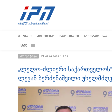
ᲛᲗᲐᲕᲐᲠᲘ
ᲞᲝᲚᲘᲢᲘᲙᲐ
ᲡᲐᲛᲐᲠᲗᲐᲚᲘ
ᲡᲐᲖᲝᲒᲐᲓᲝᲔᲑᲐ
ᲡᲮᲕᲐ
პოლიტიკა
08.04.2025 / 13:55
„ლელო-ძლიერი საქართველოს“ 
ლევან ბერძენაშვილი უხელმძღ