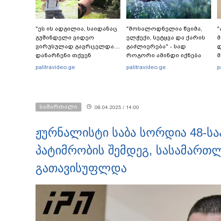
"ეს ის ადგილია, საიდანაც
"მოსალოდნელია წვიმა,
"
გუშინდელი ვიდეო
ელჭექი, სეტყვა და ქარის
ვირუსულად გავრცელდა....
გაძლიერება" - სად
დ
დანარჩენი თქვენ
როგორი ამინდი იქნება
მ
განსაჯეთ, რამდენად
უახლოეს დღეებში?
დ
palitravideo.ge
palitravideo.ge
p
შესაძლებელია აქ
ადამიანის გადავარდნა" -
რა კადრებს აქვეყნებს
ფ
კობა ახალაძე მლეთიდან,
სამართალი
08.04.2025 / 14:00
სადაც 12 წლის წინ გურამ
დადიანიძე გაუჩინარდა?
ჟურნალისტი საბა სორდია 48-ს
პატიმრობის შემდეგ, სასამართ
გათავისუფლდა