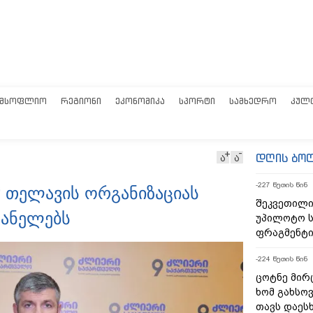
ᲛᲡᲝᲤᲚᲘᲝ
ᲠᲔᲒᲘᲝᲜᲘ
ᲔᲙᲝᲜᲝᲛᲘᲙᲐ
ᲡᲞᲝᲠᲢᲘ
ᲡᲐᲛᲮᲔᲓᲠᲝ
ᲙᲣᲚ
დღის ბო
ა
ა
-227 წუთის წინ
თელავის ორგანიზაციას
შეკვეთილი
ვანელებს
უპილოტო ს
ფრაგმენტი
-224 წუთის წინ
ცოტნე მირც
ხომ გახსოვ
თავს დაეს