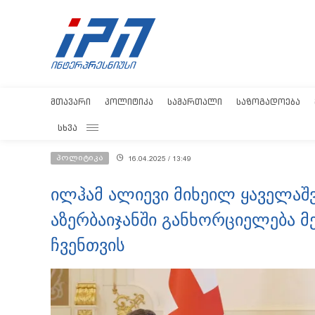
ᲛᲗᲐᲕᲐᲠᲘ
ᲞᲝᲚᲘᲢᲘᲙᲐ
ᲡᲐᲛᲐᲠᲗᲐᲚᲘ
ᲡᲐᲖᲝᲒᲐᲓᲝᲔᲑᲐ
ᲡᲮᲕᲐ
პოლიტიკა
16.04.2025 / 13:49
ილჰამ ალიევი მიხეილ ყაველაშვ
აზერბაიჯანში განხორციელება მ
ჩვენთვის