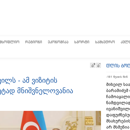
ᲛᲡᲝᲤᲚᲘᲝ
ᲠᲔᲒᲘᲝᲜᲘ
ᲔᲙᲝᲜᲝᲛᲘᲙᲐ
ᲡᲞᲝᲠᲢᲘ
ᲡᲐᲛᲮᲔᲓᲠᲝ
ᲙᲣᲚ
დღის ბო
ა
ა
-181 წუთის წინ
ილს - ამ ვიზიტის
მიხეილ სა
ეტად მნიშვნელოვანია
ბარამიძემ
ჩამოაყალი
ნამდვილად
ივანიშვილ
დაფუძნებუ
მსახურების
არ მსმენი