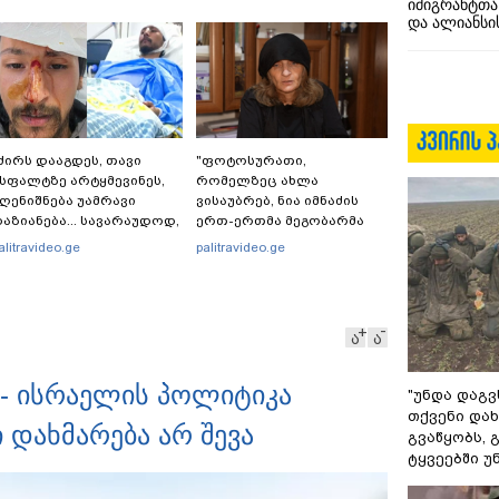
იმიგრანტთა
და ალიანსის
ძირს დააგდეს, თავი
"ფოტოსურათი,
სფალტზე არტყმევინეს,
რომელზეც ახლა
ღენიშნება უამრავი
ვისაუბრებ, ნია იმნაძის
აზიანება... სავარაუდოდ,
ერთ-ერთმა მეგობარმა
ძებდნენ ან დებდნენ
გამომიგზავნა..." - ეკა
alitravideo.ge
palitravideo.ge
არკოტიკს" - რას ჰყვება
კუპატაძე
დვოკატი კურიერზე,
რომელსაც
არასრულწლოვანები
ა
ა
ფიზიკურად
აუსწორდნენ?
 - ისრაელის პოლიტიკა
"უნდა დაგვ
თქვენი დახ
 დახმარება არ შევა
გვაწყობს,
ტყვეებში უ