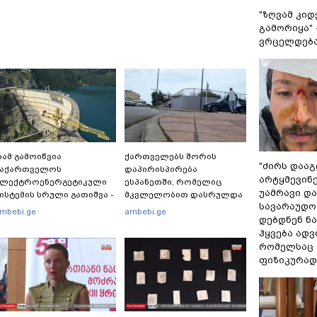
"ზღვამ კიდ
გამორიყა" 
ვრცელდება
ამ გამოიწვია
ქართველებს შორის
"ძირს დააგ
საქართველოს
დაპირისპირება
არტყმევინე
ელექტროენერგეტიკული
ესპანეთში, რომელიც
უამრავი დაზ
ისტემის სრული გათიშვა -
მკვლელობით დასრულდა
სავარაუდოდ
ას ამბობს სემეკ-ის
- რას წერს
mbebi.ge
ambebi.ge
დებდნენ ნა
ევრი
საერთაშორისო მედია:
"მანქანა დიდი სიჩქარით
ჰყვება ადვ
შეეჯახა ჟორასა და
რომელსაც
რაინდის"
ფიზიკურად