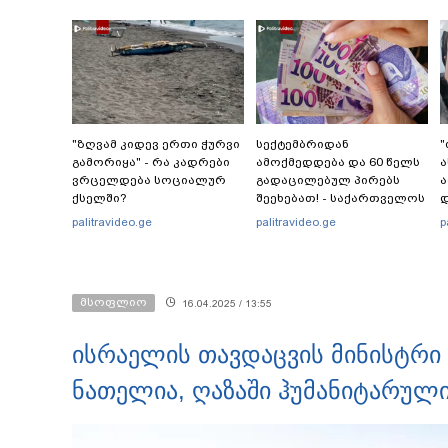
"ზღვამ კიდევ ერთი ჭურვი
სექტემბრიდან
"
გამორიყა" - რა კადრები
ამოქმედდება და 60 წელს
ა
ვრცელდება სოციალურ
გადაცილებულ პირებს
ა
ქსელში?
შეეხებათ! - საქართველოს
დ
ეროვნული ბანკი
ე
palitravideo.ge
palitravideo.ge
p
განცხადებას ავრცელებს
ნ
ა
მსოფლიო
16.04.2025 / 13:55
გ
ისრაელის თავდაცვის მინისტრი
ნათელია, ღაზაში ჰუმანიტარული