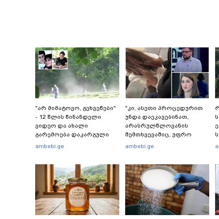
"არ მიმატოვო, გეხვეწები"
"კი, ასეთი პროცედურით
რ
- 12 წლის წინანდელი
უნდა დაეკავებინათ,
ვიდეო და ახალი
არასრულწლოვანის
გარემოება დაკარგული
შემთხვევაშიც, უფრო
ს
ბიჭის საქმეში: რას ამბობს
მსუბუქი ვარიანტი ძნელი
რ
ambebi.ge
ambebi.ge
a
გურამ დადიანიძის დედა
წარმოსადგენია...
წ
ბუნდოვანია, რატომ
აღსრულდა განჩინება
ღამე" - იურისტები