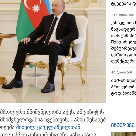
ტყვეების 
-157 წუთის წინ
„ანაკლიის
ნავსადგურ
პორტის პა
შემცირებუ
შემცირებუ
ფაზით გა
ფუნქციური
-86 წუთის წინ
აშშ-ის სე
პროკურორი
ტოდ ბლანშ
იმბოლური მნიშვნელობა აქვს, ამ ვიზიტის
 მნიშვნელოვანია ჩვენთვის,
- ამის შესახებ
ინტერვიუ
ლიევმა
მიხეილ ყაველაშვილთან
რთულ პრესკონფერენციაზე განაცხადა.