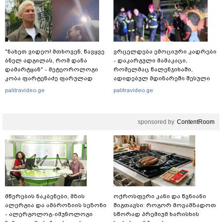
"ნახეთ ვიდეო! მთხოვენ, წავყვე
ვრცელდება ემოციური კადრები
ბნელ ადგილას, რომ დანა
- დაკარგული მამაკაცი,
დამარტყან" - მეტეოროლოგი
რომელმაც წალენჯიხაში,
კობა ფარტენაძე ფარულად
ადიდებულ მდინარეში შესული
გადაღებულ კადრებს აქვეყნებს
დედა-შვილი გადაარჩინა,
palitravideo.ge
palitravideo.ge
ცოცხალი იპოვეს: ცნობილია
მისი ვინაობა
sponsored by
ContentRoom
მწერების ნაკბენები, მზის
ოქროსფერი კანი და წვნიანი
ალერგია და ამბროზიის სეზონი
შიგთავსი: როგორ მოვამზადოთ
- ალერგოლოგ-იმუნოლოგი
სწორად პრემიუმ ხარისხის