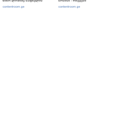
ნინო ლომიძე ზაფხულის
სოსისი - რჩევები
ალერგიებზე
„შეფმაისტერის“
contentroom.ge
contentroom.ge
ტექნოლოგისგან
მთავარი
სერვისები
რეკლამა
თბილისი, იოსებიძის ქ. 49
(+995 32) 2 38 78 00