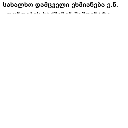
სახალხო დამცველი ეხმიანება ე.წ.
„ფონდების საქმეზე“ მიმდინარე
გამოძიების ფარგლებში რამდენიმე
სახლში ჩატარებულ საგამოძიებო
მოქმედებებს, სადაც
არასრულწლოვანები იმყოფებოდნენ