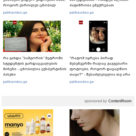
როგორ ესროლეს ცნობილ
პატიმრობა ემუქრებათ
"ტიკტოკერს" ლაივის დროს -
არასრულწლოვნებს?
palitravideo.ge
palitravideo.ge
რას ამბობს მომხდარზე
მექსიკის პოლიცია
რა გახდა “სამგორის” მეტროში
"რატომ იყრება პირად
სტუდენტის გარდაცვალების
მესენჯერში რაღაც გაუგებარი
მიზეზი - ცნობილია ექსპერტიზის
ფოტოები, როგორ დავაღწიო
პასუხი
თავი?" - შესაძლებელია თუ არა
ამ ფუნქციის წაშლა?
palitravideo.ge
palitravideo.ge
sponsored by
ContentRoom