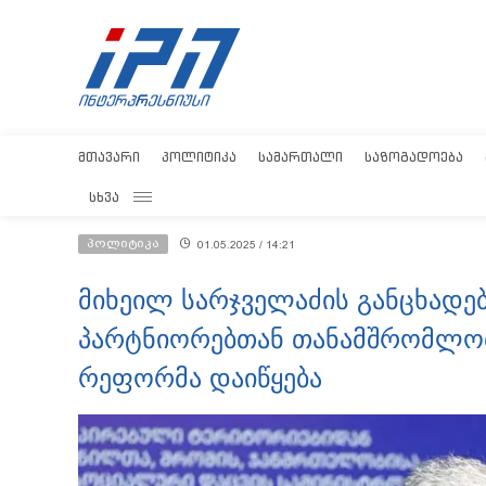
ᲛᲗᲐᲕᲐᲠᲘ
ᲞᲝᲚᲘᲢᲘᲙᲐ
ᲡᲐᲛᲐᲠᲗᲐᲚᲘ
ᲡᲐᲖᲝᲒᲐᲓᲝᲔᲑᲐ
ᲡᲮᲕᲐ
პოლიტიკა
01.05.2025 / 14:21
მიხეილ სარჯველაძის განცხადე
პარტნიორებთან თანამშრომლობ
რეფორმა დაიწყება