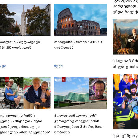
"გონებაში 
პირველად ვ
უნდა ჩავე
ბილისი - ბუდაპეშტი
თბილისი - რომი 1316.70
184.80 ლარიდან
ლარიდან
"ძალიან მძ
ly.ge
fly.ge
ახლა გითხ
ყოველთვის ჩემზე
პოლიციამ ,,გლოვოს”
კეთესს მხდიდი - შენი
კურიერზე თავდასხმის
ავადმყოფობითაც კი
ბრალდებით 3 პირი, მათ
გრძელებ ამის გაკეთებას"
შორის 2
"ეს უზნეო 
 თეონა კონტრიძე
არასრულწლოვანი