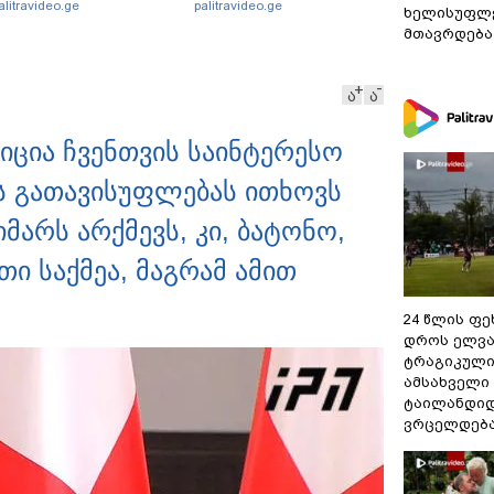
alitravideo.ge
palitravideo.ge
ხელისუფლე
მეუღლეს ემოციურ
დააკავა - შსს
მთავრდება
პოსტს" უძღვნის
ინფორმაციას ავრცელებს
ა
ა
ზიცია ჩვენთვის საინტერესო
ის გათავისუფლებას ითხოვს
მარს არქმევს, კი, ბატონო,
თი საქმეა, მაგრამ ამით
24 წლის ფ
დროს ელვა
ტრაგიკული
ამსახველი
ტაილანდიდ
ვრცელდებ