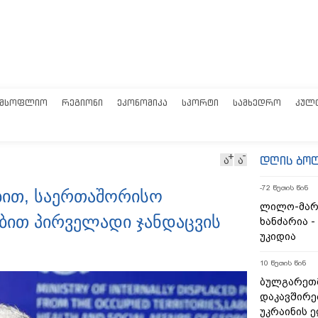
ᲛᲡᲝᲤᲚᲘᲝ
ᲠᲔᲒᲘᲝᲜᲘ
ᲔᲙᲝᲜᲝᲛᲘᲙᲐ
ᲡᲞᲝᲠᲢᲘ
ᲡᲐᲛᲮᲔᲓᲠᲝ
ᲙᲣᲚ
დღის ბო
ა
ა
-72 წუთის წინ
ბით, საერთაშორისო
ლილო-მარ
ით პირველადი ჯანდაცვის
ხანძარია -
უკიდია
10 წუთის წინ
ბულგარეთ
დაკავშირე
უკრაინის 