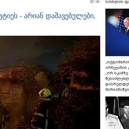
ა
ა
სისხლის ფ
ავრცელებს
ტიეს - არიან დაშავებულები,
„ოქტომბრი
არჩევანის 
„ორ სკამზე
შესაძლებლ
დასრულდეს
მირიანაშვ