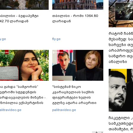
ბილისი - ბუდაპეშტი
თბილისი - რომი 1364.80
42.70 ლარიდან
ლარიდან
რატომ ჩაბ
ly.ge
fly.ge
მესამედ: ს
ხარვეზი თუ
არაპროფეს
სანდრო თ
ანალიზი
ა გახდა “სამგორის”
"სისტემამ ნიკო
ეტროში სტუდენტის
კვარაცხელიას საქმის
არდაცვალების მიზეზი -
ფიგურანტები ხელის
ნობილია ექსპერტიზის
გულზე ატარა არაერთი
ასუხი
წელი! ხომ არ იცით
alitravideo.ge
palitravideo.ge
რატომ?! იქნებ იმიტომ
ჩაკეტილი 
რომ თავად დაუკვეთეს?!“
სამკუთხედ
– ნიკო კვარაცხელიას
თამაშები,
დედა განცხადებას