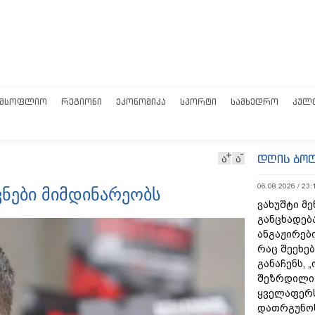
ᲛᲡᲝᲤᲚᲘᲝ
ᲠᲔᲒᲘᲝᲜᲘ
ᲔᲙᲝᲜᲝᲛᲘᲙᲐ
ᲡᲞᲝᲠᲢᲘ
ᲡᲐᲛᲮᲔᲓᲠᲝ
ᲙᲣᲚ
დღის ბო
ა
ა
06.08.2026 / 23:
ვნები მიმდინარეობს
ვახუშტი მე
განცხადებ
ანგაჟირები
რაც შეეხებ
განაჩენს, 
შეზრდილი
ყველაფერს
დათრგუნო