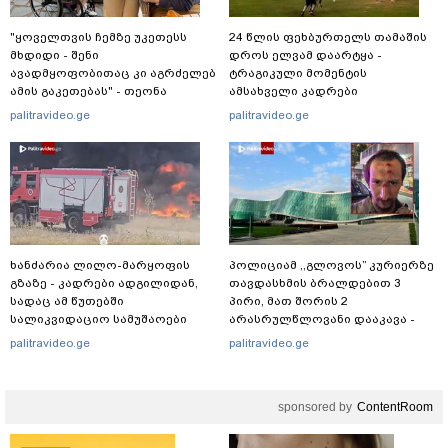
"ყოველთვის ჩემზე უკეთესს
24 წლის ფეხბურთელს თამაშის
მხდიდი - შენი
დროს ელვამ დაარტყა -
ავადმყოფობითაც კი აგრძელებ
ტრაგიკული მომენტის
ამის გაკეთებას" - თეონა
ამსახველი კადრები
კონტრიძე მეუღლეს ემოციურ
ტაილანდიდან მედიაში
palitravideo.ge
palitravideo.ge
"პოსტს" უძღვნის
ვრცელდება
ხანძარია ლილო-მარყოფის
პოლიციამ ,,გლოვოს” კურიერზე
გზაზე - კადრები ადგილიდან,
თავდასხმის ბრალდებით 3
სადაც ამ წუთებში
პირი, მათ შორის 2
სალიკვიდაციო სამუშაოები
არასრულწლოვანი დააკავა -
მიმდინარეობს
შსს ინფორმაციას ავრცელებს
palitravideo.ge
palitravideo.ge
sponsored by
ContentRoom